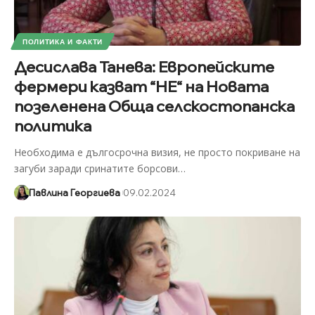
ПОЛИТИКА И ФАКТИ
Десислава Танева: Европейските
фермери казват “НЕ“ на Новата
позеленена Обща селскостопанска
политика
Необходима е дългосрочна визия, не просто покриване на
загуби заради сринатите борсови
…
Павлина Георгиева
09.02.2024