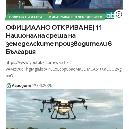
ПОЛИТИКА И ФАКТИ
ФИНАНСИРАНЕ В ЗЕМЕДЕЛИЕТО
ОФИЦИАЛНО ОТКРИВАНЕ | 11
Национална среща на
земеделските производители в
България
https://www.youtube.com/watch?
v=Mzl76qThgMg&list=PLCxEqbp8pacMa3DMCA51tXaLGO2Vg
pxOj
Агрозона
19.03.2025