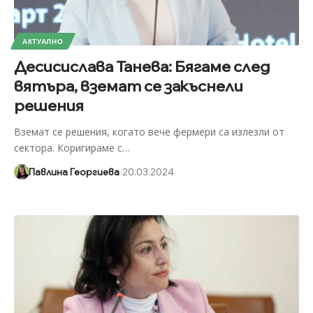
АКТУАЛНО
Десисислава Танева: Бягаме след
вятъра, вземат се закъснели
решения
Вземат се решения, когато вече фермери са излезли от
сектора. Коригираме с
…
Павлина Георгиева
20.03.2024