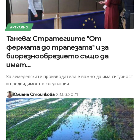
АКТУАЛНО
Танева: Стратегиите “От
фермата до трапезата“ и за
биоразнообразието също да
имат...
За земеделските производители е важно да има сигурност
и предвидимост в следващия
…
Юлиана Стоичкова
23.03.2021