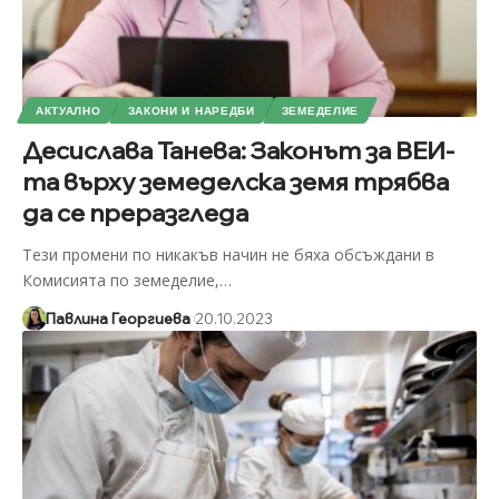
АКТУАЛНО
ЗАКОНИ И НАРЕДБИ
ЗЕМЕДЕЛИЕ
Десислава Танева: Законът за ВЕИ-
та върху земеделска земя трябва
да се преразгледа
Тези промени по никакъв начин не бяха обсъждани в
Комисията по земеделие,
…
Павлина Георгиева
20.10.2023