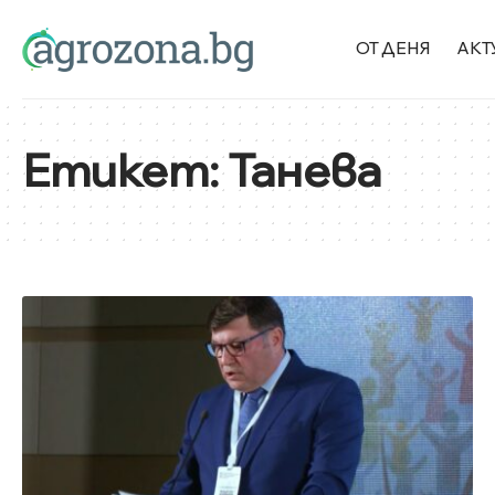
ОТ ДЕНЯ
АКТ
Етикет:
Танева