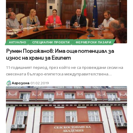
АКТУАЛНО
СПЕЦИАЛНИ ПРОЕКТИ
ФЕРМЕРСКИ ПАЗАРИ
Румен Порожанов: Има още потенциал за
износ на храни за Египет
11-годишният период, през който не са провеждани сесии на
смесената българо-египетска междуправителствена
…
Агрозона
01.02.2019