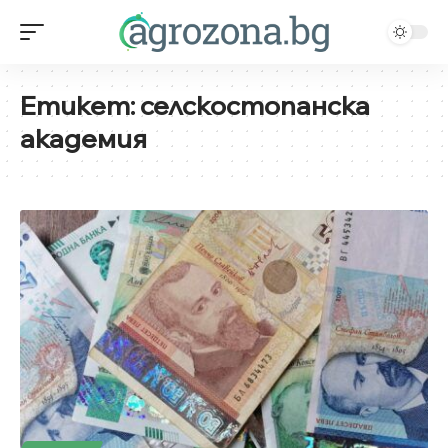
Етикет:
селскостопанска
академия