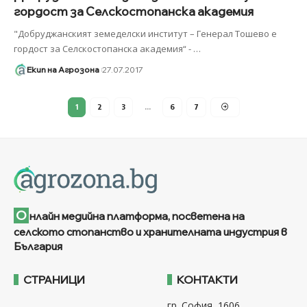
гордост за Селскостопанска академия
"Добруджанският земеделски институт – Генерал Тошево e
гордост за Селскостопанска академия“ -
…
Екип на Агрозона
27.07.2017
1
2
3
…
6
7
О
нлайн медийна платформа, посветена на
селското стопанство и хранителната индустрия в
България
СТРАНИЦИ
КОНТАКТИ
гр. София, 1606