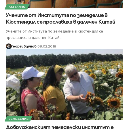
АКТУАЛНО
Учените от Института по земеделие в
Кюстендил се прославиха в далечен Китай
Учените от Института по земеделие в Кюстендил се
прославиха в далечен Китай.
…
Георги Узунов
08.02.2018
ЗЕМЕДЕЛИЕ
Добруджанският земеделски институт e