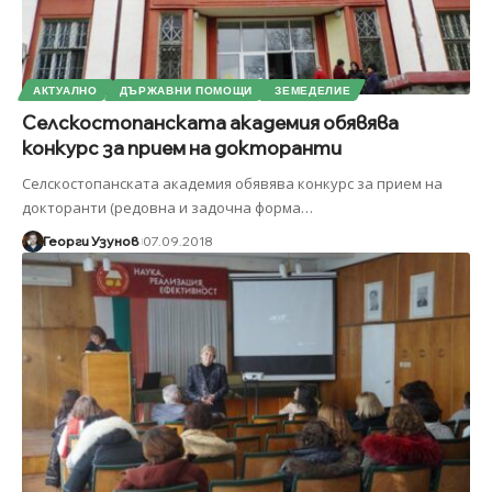
АКТУАЛНО
ДЪРЖАВНИ ПОМОЩИ
ЗЕМЕДЕЛИЕ
Селскостопанската академия обявява
конкурс за прием на докторанти
Селскостопанската академия обявява конкурс за прием на
докторанти (редовна и задочна форма
…
Георги Узунов
07.09.2018