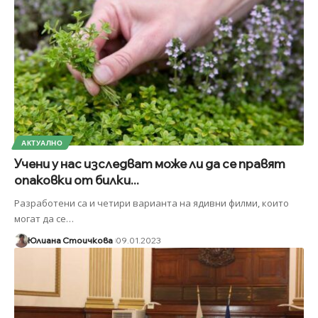
АКТУАЛНО
Учени у нас изследват може ли да се правят
опаковки от билки...
Разработени са и четири варианта на ядивни филми, които
могат да се
…
Юлиана Стоичкова
09.01.2023