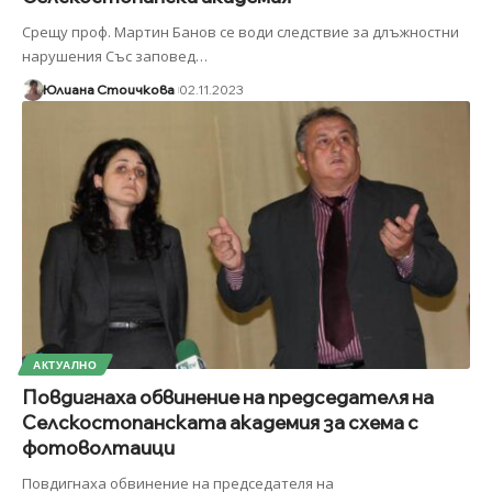
Срещу проф. Мартин Банов се води следствие за длъжностни
нарушения Със заповед
…
Юлиана Стоичкова
02.11.2023
АКТУАЛНО
Повдигнаха обвинение на председателя на
Селскостопанската академия за схема с
фотоволтаици
Повдигнаха обвинение на председателя на