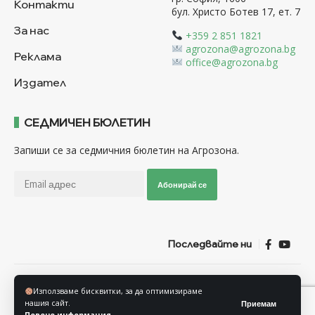
Контакти
бул. Христо Ботев 17, ет. 7
За нас
+359 2 851 1821
agrozona@agrozona.bg
Реклама
office@agrozona.bg
Издател
СЕДМИЧЕН БЮЛЕТИН
Запиши се за седмичния бюлетин на Агрозона.
Абонирай се
Последвайте ни
Общи условия
Политика за използване на “Бисквитки”
Използваме бисквитки, за да оптимизираме
Политика за защита на личните данни
нашия сайт.
Приемам