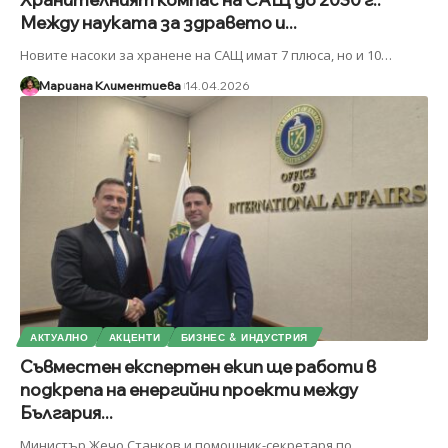
Между науката за здравето и...
Новите насоки за хранене на САЩ имат 7 плюса, но и 10
…
Мариана Климентиева
14.04.2026
АКТУАЛНО
АКЦЕНТИ
БИЗНЕС & ИНДУСТРИЯ
Съвместен експертен екип ще работи в
подкрепа на енергийни проекти между
България...
Министър Жечо Станков и помощник-секретаря по