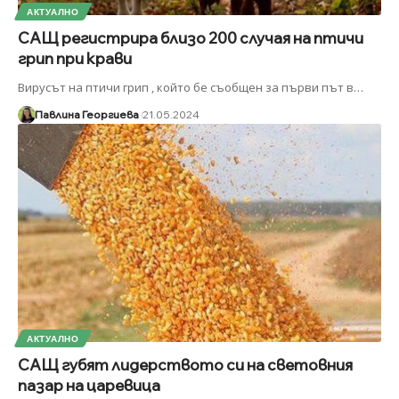
АКТУАЛНО
САЩ регистрира близо 200 случая на птичи
грип при крави
Вирусът на птичи грип , който бе съобщен за първи път в
…
Павлина Георгиева
21.05.2024
АКТУАЛНО
САЩ губят лидерството си на световния
пазар на царевица