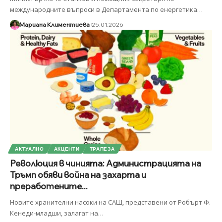
международните въпроси в Департамента по енергетика
…
Мариана Климентиева
25.01.2026
АКТУАЛНО
АКЦЕНТИ
ТРАПЕЗА
Революция в чинията: Администрацията на
Тръмп обяви война на захарта и
преработените...
Новите хранителни насоки на САЩ, представени от Робърт Ф.
Кенеди-младши, залагат на
…