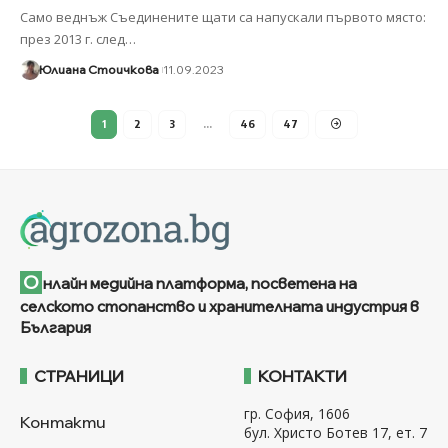
Само веднъж Съединените щати са напускали първото място:
през 2013 г. след
…
Юлиана Стоичкова
11.09.2023
1
2
3
…
46
47
О
нлайн медийна платформа, посветена на
селското стопанство и хранителната индустрия в
България
СТРАНИЦИ
КОНТАКТИ
гр. София, 1606
Контакти
бул. Христо Ботев 17, ет. 7