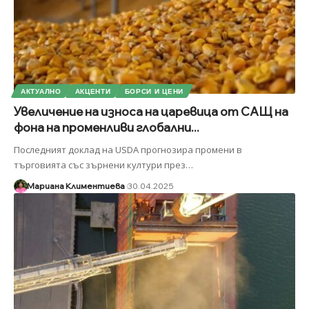
АКТУАЛНО
АКЦЕНТИ
БОРСИ И ЦЕНИ
Увеличение на износа на царевица от САЩ на
фона на променливи глобални...
Последният доклад на USDA прогнозира промени в
търговията със зърнени култури през
…
Мариана Климентиева
30.04.2025