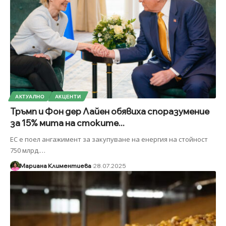
АКТУАЛНО
АКЦЕНТИ
Тръмп и Фон дер Лайен обявиха споразумение
за 15% мита на стоките...
ЕС е поел ангажимент за закупуване на енергия на стойност
750 млрд.
…
Мариана Климентиева
28.07.2025