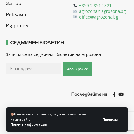
За нас
+359 2 851 1821
agrozona@agrozona.bg
Реклама
office@agrozona.bg
Издател
СЕДМИЧЕН БЮЛЕТИН
Запиши се за седмичния бюлетин на Агрозона.
Абонирай се
Последвайте ни
Общи условия
Политика за използване на “Бисквитки”
Използваме бисквитки, за да оптимизираме
Политика за защита на личните данни
нашия сайт.
Приемам
Повече информация
© Агрозона © 2011-2025 Всички права запазени