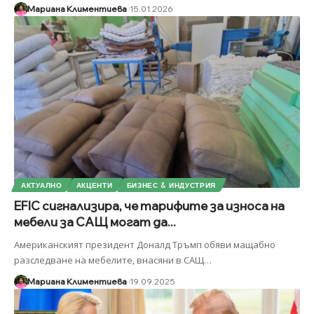
Мариана Климентиева
15.01.2026
АКТУАЛНО
АКЦЕНТИ
БИЗНЕС & ИНДУСТРИЯ
EFIC сигнализира, че тарифите за износа на
мебели за САЩ могат да...
Американският президент Доналд Тръмп обяви мащабно
разследване на мебелите, внасяни в САЩ
…
Мариана Климентиева
19.09.2025