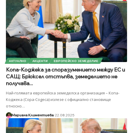
АКТУАЛНО
АКЦЕНТИ
ЕВРОПЕЙСКО ЗЕМЕДЕЛИЕ
Копа-Коджека за споразумението между ЕС и
САЩ: Брюксел отстъпва, земеделието не
получава...
Най-голямата европейска земеделска организация – Копа-
Коджека (Copa-Cogeca) излезе с официално становище
относно
…
Мариана Климентиева
22.08.2025