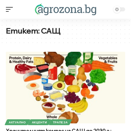
Етикет:
САЩ
АКТУАЛНО
АКЦЕНТИ
ТРАПЕЗА
Хранителният компас на САЩ до 2030 г.: