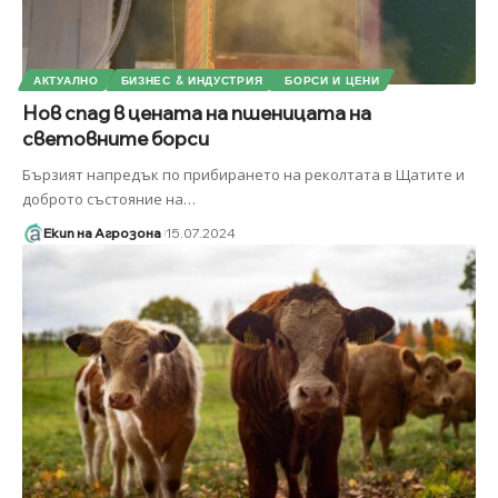
АКТУАЛНО
БИЗНЕС & ИНДУСТРИЯ
БОРСИ И ЦЕНИ
Нов спад в цената на пшеницата на
световните борси
Бързият напредък по прибирането на реколтата в Щатите и
доброто състояние на
…
Екип на Агрозона
15.07.2024