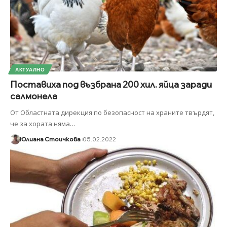
АКТУАЛНО
Поставиха под възбрана 200 хил. яйца заради
салмонела
От Областната дирекция по безопасност на храните твърдят,
че за хората няма
…
Юлиана Стоичкова
05.02.2022