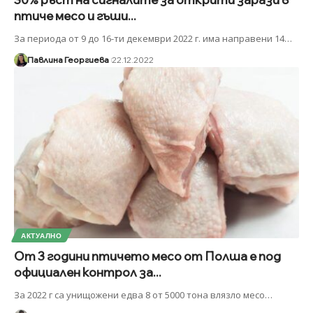
птиче месо и гъши...
За периода от 9 до 16-ти декември 2022 г. има направени 14
…
Павлина Георгиева
22.12.2022
АКТУАЛНО
От 3 години птичето месо от Полша е под
официален контрол за...
За 2022 г са унищожени едва 8 от 5000 тона влязло месо
…