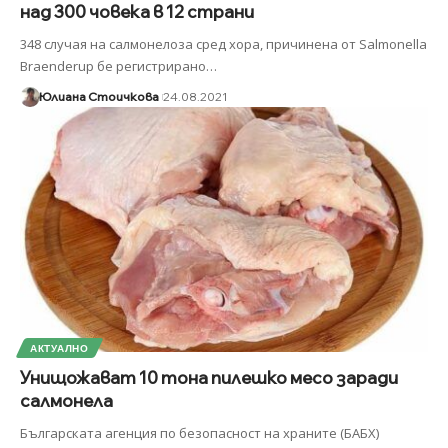
над 300 човека в 12 страни
348 случая на салмонелоза сред хора, причинена от Salmonella
Braenderup бе регистрирано
…
Юлиана Стоичкова
24.08.2021
АКТУАЛНО
Унищожават 10 тона пилешко месо заради
салмонела
Българската агенция по безопасност на храните (БАБХ)