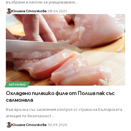
възбрани и насочи за унищожаване
…
Юлиана Стоичкова
08.04.2021
АКТУАЛНО
Охладено пилешкo филе от Полша пак със
салмонела
Във връзка със засиления контрол от страна на Българската
агенция по безопасност
…
Юлиана Стоичкова
30.09.2020