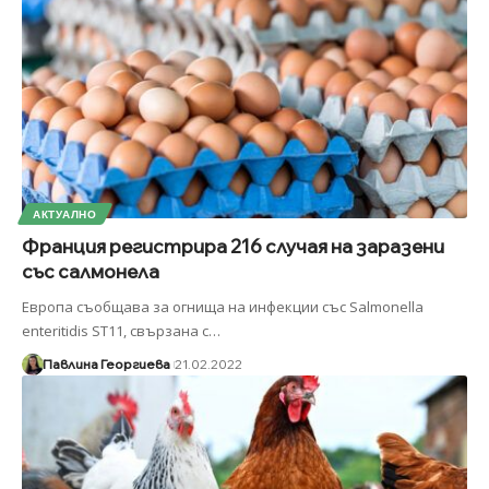
АКТУАЛНО
Франция регистрира 216 случая на заразени
със салмонела
Европа съобщава за огнища на инфекции със Salmonella
enteritidis ST11, свързана с
…
Павлина Георгиева
21.02.2022