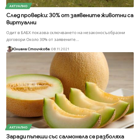
АКТУАЛНО
След проверки: 30% от заявените животни са
виртуални
Одит в БАБХ показва сключването на незаконосъобразни
договори Около 30% от заявените
…
Юлиана Стоичкова
08.11.2021
АКТУАЛНО
Заради пъпеши със салмонела се разболяха