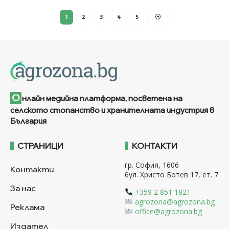
1
2
3
4
5
О
нлайн медийна платформа, посветена на
селското стопанство и хранителната индустрия в
България
СТРАНИЦИ
КОНТАКТИ
гр. София, 1606
Контакти
бул. Христо Ботев 17, ет. 7
За нас
+359 2 851 1821
agrozona@agrozona.bg
Реклама
office@agrozona.bg
Издател