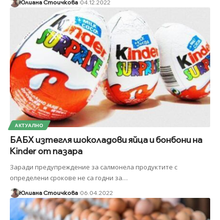
Юлиана Стоичкова
04.12.2022
АКТУАЛНО
БАБХ изтегля шоколадови яйца и бонбони на
Kinder от пазара
Заради предупреждение за салмонела продуктите с
определени срокове не са годни за
…
Юлиана Стоичкова
06.04.2022