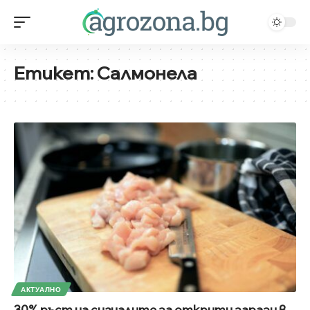
Етикет:
Салмонела
АКТУАЛНО
30% ръст на сигналите за открити зарази в