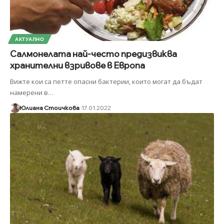
АКТУАЛНО
Салмонелата най-често предизвиква
хранителни взривове в Европа
Вижте кои са петте опасни бактерии, които могат да бъдат
намерени в
…
Юлиана Стоичкова
17.01.2022