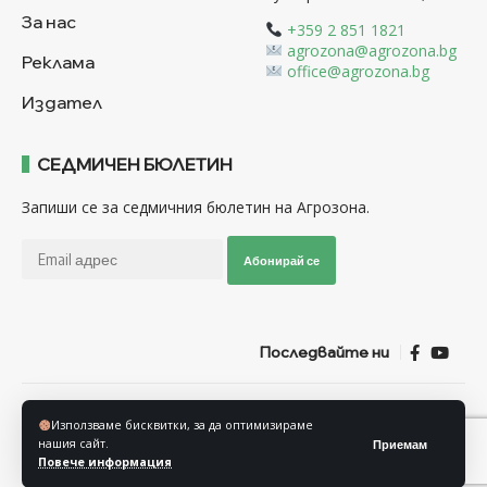
За нас
+359 2 851 1821
agrozona@agrozona.bg
Реклама
office@agrozona.bg
Издател
СЕДМИЧЕН БЮЛЕТИН
Запиши се за седмичния бюлетин на Агрозона.
Абонирай се
Последвайте ни
Общи условия
Политика за използване на “Бисквитки”
Използваме бисквитки, за да оптимизираме
Политика за защита на личните данни
нашия сайт.
Приемам
Повече информация
© Агрозона © 2011-2025 Всички права запазени