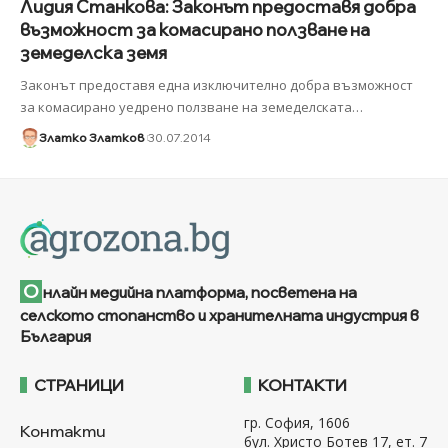
Лидия Станкова: Законът предоставя добра
възможност за комасирано ползване на
земеделска земя
Законът предоставя една изключително добра възможност
за комасирано уедрено ползване на земеделската
…
Златко Златков
30.07.2014
О
нлайн медийна платформа, посветена на
селското стопанство и хранителната индустрия в
България
СТРАНИЦИ
КОНТАКТИ
гр. София, 1606
Контакти
бул. Христо Ботев 17, ет. 7