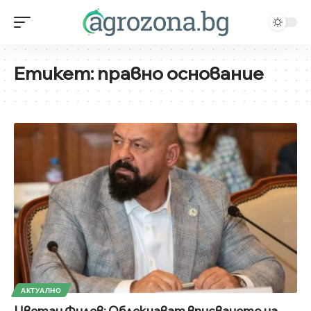
Етикет:
правно основание
АКТУАЛНО
Цветан Филев: Облекчават вписването на