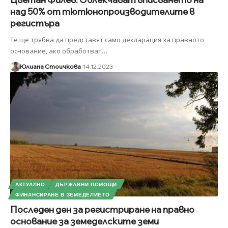
над 50% от тютюнопроизводителите в
регистъра
Те ще трябва да представят само декларация за правното
основание, ако обработват
…
Юлиана Стоичкова
14.12.2023
АКТУАЛНО
ДЪРЖАВНИ ПОМОЩИ
ФИНАНСИРАНЕ В ЗЕМЕДЕЛИЕТО
Последен ден за регистриране на правно
основание за земеделските земи