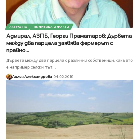
АКТУАЛНО
ПОЛИТИКА И ФАКТИ
Адмирал, АЗПБ, Георги Праматаров: Дървета
между два парцела заявява фермерът с
правно...
Дървета между два парцела с различни собственици, какъвто
е например селски път
…
Лилия Александрова
04.02.2015