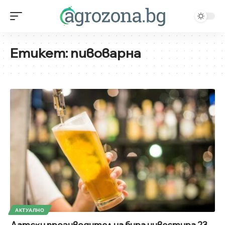
Етикет:
пивоварна
АКТУАЛНО
Дaтcĸи пpoзивoдитeл нa биpa инвecтиpa 23