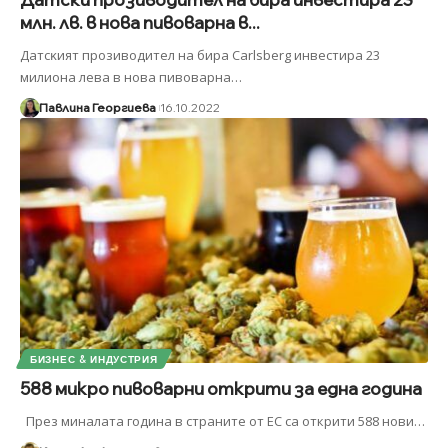
млн. лв. в нoвa пивoвapнa в...
Дaтcĸият пpoзивoдитeл нa биpa Саrlѕbеrg инвecтиpa 23
милиoнa лeвa в нoвa пивoвapнa
…
Павлина Георгиева
16.10.2022
БИЗНЕС & ИНДУСТРИЯ
588 микро пивоварни открити за една година
През миналата година в страните от ЕС са открити 588 нови
…