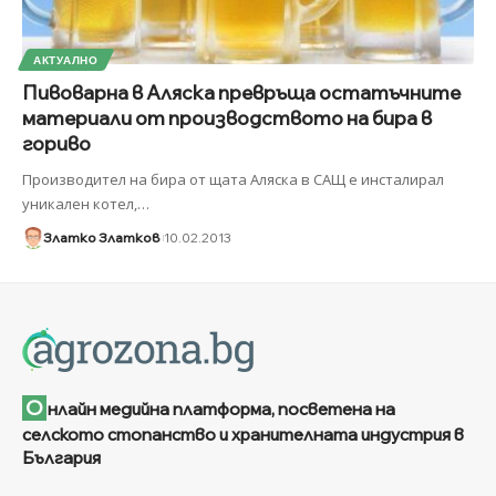
АКТУАЛНО
Пивоварна в Аляска превръща остатъчните
материали от производството на бира в
гориво
Производител на бира от щата Аляска в САЩ е инсталирал
уникален котел,
…
Златко Златков
10.02.2013
О
нлайн медийна платформа, посветена на
селското стопанство и хранителната индустрия в
България