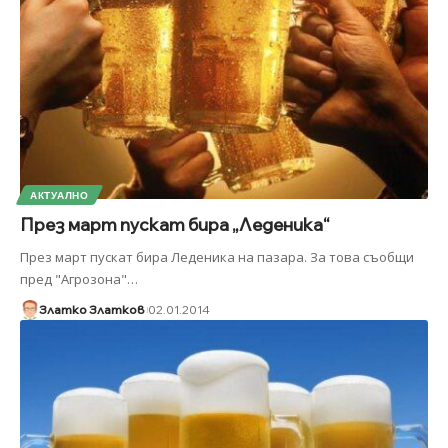
АКТУАЛНО
През март пускат бира „Леденика“
През март пускат бира Леденика на пазара. За това съобщи
пред "Агрозона"
…
Златко Златков
02.01.2014