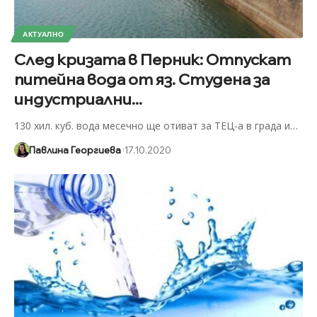
АКТУАЛНО
След кризата в Перник: Отпускат
питейна вода от яз. Студена за
индустриални...
130 хил. куб. вода месечно ще отиват за ТЕЦ-а в града и
…
Павлина Георгиева
17.10.2020