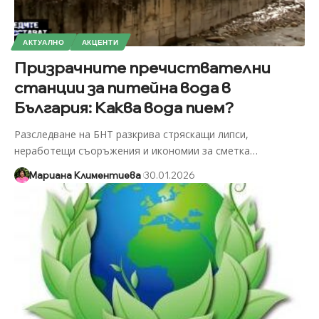
АКТУАЛНО
АКЦЕНТИ
Призрачните пречиствателни
станции за питейна вода в
България: Каква вода пием?
Разследване на БНТ разкрива стряскащи липси,
неработещи съоръжения и икономии за сметка
…
Мариана Климентиева
30.01.2026