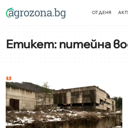
ОТ ДЕНЯ
АКТ
Етикет:
питейна во