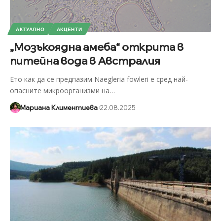
АКТУАЛНО
АКЦЕНТИ
„Мозъкоядна амеба“ открита в
питейна вода в Австралия
Ето как да се предпазим Naegleria fowleri е сред най-
опасните микроорганизми на
…
Мариана Климентиева
22.08.2025