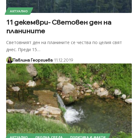
АКТУАЛНО
11 декември- Световен ден на
планините
Световният ден на планините се чества по целия свят
днес. Преди 15
…
Павлина Георгиева
11.12.2019
АКТУАЛНО
ОКОЛНА СРЕДА
ПОЛИТИКА И ФАКТИ