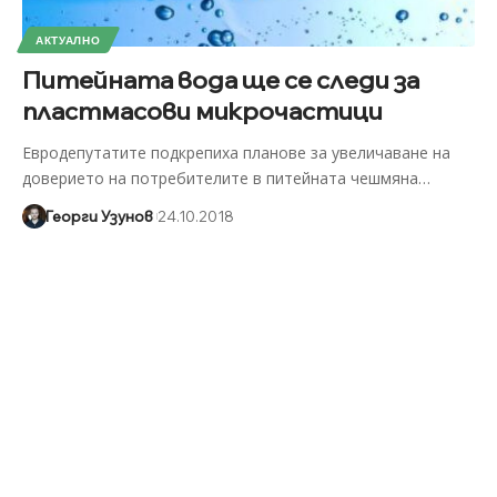
АКТУАЛНО
Питейната вода ще се следи за
пластмасови микрочастици
Евродепутатите подкрепиха планове за увеличаване на
доверието на потребителите в питейната чешмяна
…
Георги Узунов
24.10.2018