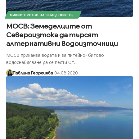
МИНИСТЕРСТВО НА ЗЕМЕДЕЛИЕТО,...
МОСВ: Земеделците от
Североизтока да търсят
алтернативни водоизточници
МОСВ приканва водата и за питейно- битово
водоснабдяване да се пести От
…
Павлина Георгиева
04.08.2020