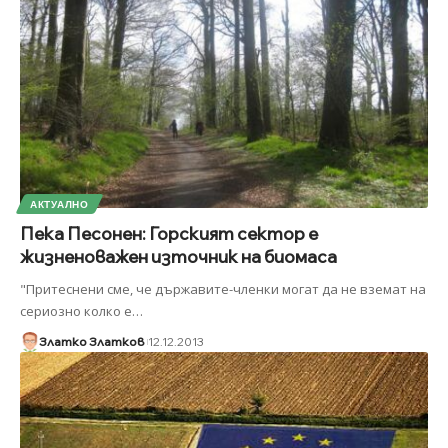
АКТУАЛНО
Пека Песонен: Горският сектор е
жизненоважен източник на биомаса
"Притеснени сме, че държавите-членки могат да не вземат на
сериозно колко е
…
Златко Златков
12.12.2013