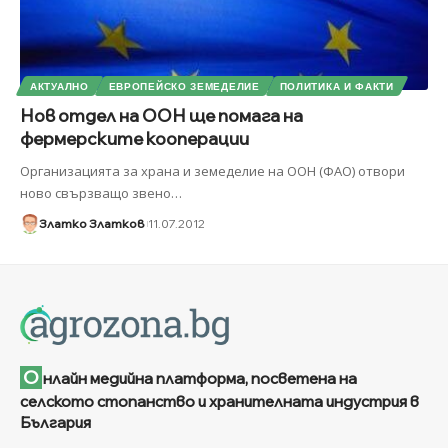
АКТУАЛНО
ЕВРОПЕЙСКО ЗЕМЕДЕЛИЕ
ПОЛИТИКА И ФАКТИ
Нов отдел на ООН ще помага на
фермерските кооперации
Организацията за храна и земеделие на ООН (ФАО) отвори
ново свързващо звено
…
Златко Златков
11.07.2012
О
нлайн медийна платформа, посветена на
селското стопанство и хранителната индустрия в
България