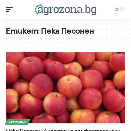
Етикет:
Пека Песонен
АКТУАЛНО
Пека Песонен: Липсата на селскостопански