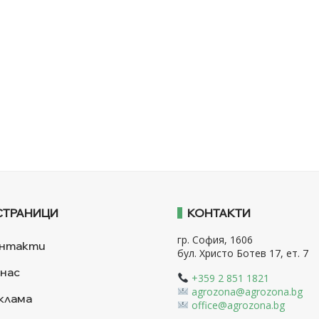
СТРАНИЦИ
КОНТАКТИ
гр. София, 1606
нтакти
бул. Христо Ботев 17, ет. 7
 нас
+359 2 851 1821
agrozona@agrozona.bg
клама
office@agrozona.bg