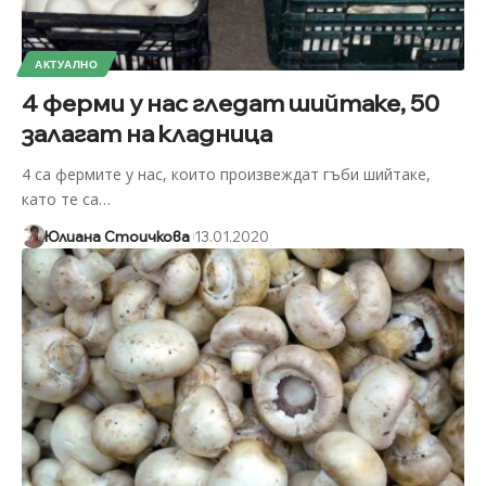
АКТУАЛНО
4 ферми у нас гледат шийтаке, 50
залагат на кладница
4 са фермите у нас, които произвеждат гъби шийтаке,
като те са
…
Юлиана Стоичкова
13.01.2020