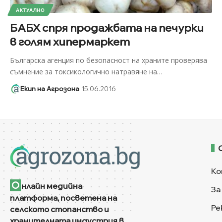
АКТУАЛНО
БАБХ спря продажбата на печурки
в голям хипермаркет
Българска агенция по безопасност на храните проверява
съмнение за токсикологично натравяне на
…
Екип на Агрозона
15.06.2016
Ко
О
нлайн медийна
За
платформа, посветена на
Ре
селското стопанство и
хранителната индустрия в