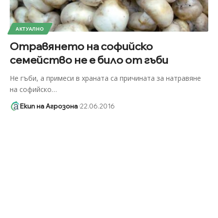
АКТУАЛНО
Отравянето на софийско
семейство не е било от гъби
Не гъби, а примеси в храната са причината за натравяне
на софийско
…
Екип на Агрозона
22.06.2016