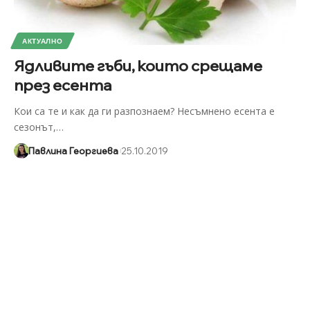
АКТУАЛНО
Ядливите гъби, които срещаме
през есента
Кои са те и как да ги разпознаем? Несъмнено есента е
сезонът,
…
Павлина Георгиева
25.10.2019