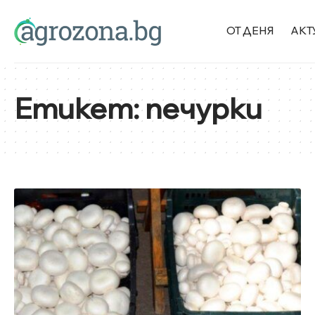
ОТ ДЕНЯ
АКТ
Етикет:
печурки