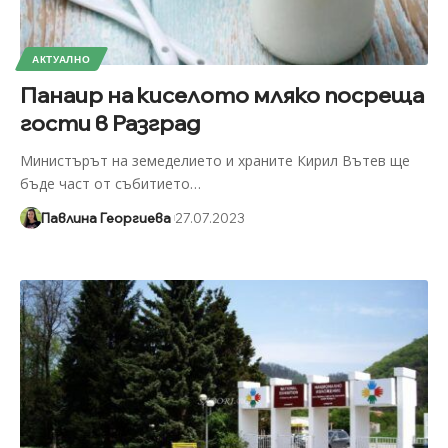
АКТУАЛНО
Панаир на киселото мляко посреща
гости в Разград
Министърът на земеделието и храните Кирил Вътев ще
бъде част от събитието
…
Павлина Георгиева
27.07.2023