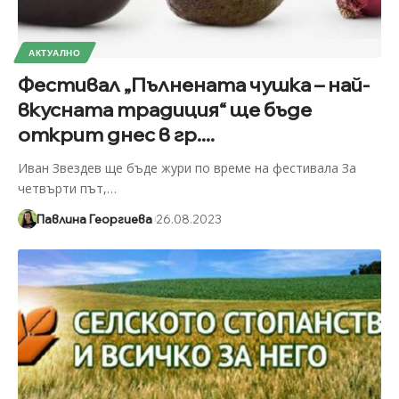
АКТУАЛНО
Фестивал „Пълнената чушка – най-
вкусната традиция“ ще бъде
открит днес в гр....
Иван Звездев ще бъде жури по време на фестивала За
четвърти път,
…
Павлина Георгиева
26.08.2023