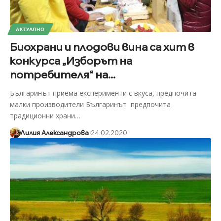
АКТУАЛНО
Биохрани и плодови вина са хит в
конкурса „Изборът на
потребителя“ на...
Българинът приема експерименти с вкуса, предпочита
малки производители Българинът предпочита
традиционни храни
…
Лилия Александрова
24.02.2020