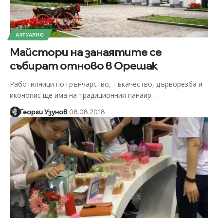
АКТУАЛНО
Майстори на занаятите се
събират отново в Орешак
Работилници по грънчарство, тъкачество, дърворезба и
иконопис ще има на традиционния панаир
…
Георги Узунов
08.08.2018