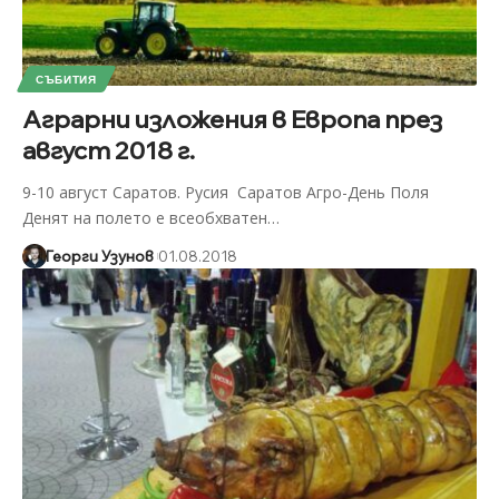
СЪБИТИЯ
Аграрни изложения в Европа през
август 2018 г.
9-10 август Саратов. Русия Саратов Агро-День Поля
Денят на полето е всеобхватен
…
Георги Узунов
01.08.2018