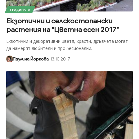
ГРАДИНАТА
Екзотични и селскостопански
растения на “Цветна есен 2017”
Eкзотични и декоративни цветя, храсти, дръвчета могат
да намерят любители и професионални
…
Паулина Йоргова
13.10.2017