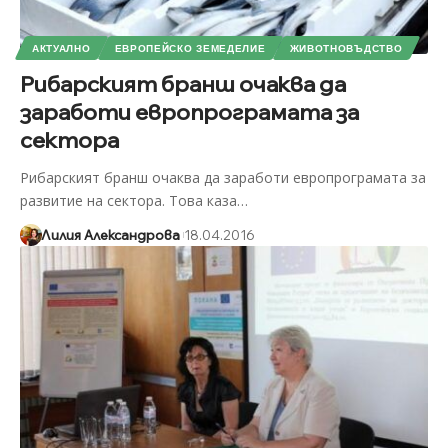
АКТУАЛНО
ЕВРОПЕЙСКО ЗЕМЕДЕЛИЕ
ЖИВОТНОВЪДСТВО
Рибарският бранш очаква да
заработи европрограмата за
сектора
Рибарският бранш очаква да заработи европрограмата за
развитие на сектора. Това каза
…
Лилия Александрова
18.04.2016