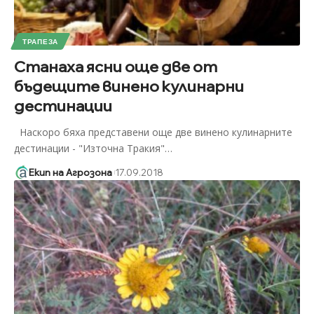
ТРАПЕЗА
Станаха ясни още две от
бъдещите винено кулинарни
дестинации
Наскоро бяха представени още две винено кулинарните
дестинации - "Източна Тракия"
…
Екип на Агрозона
17.09.2018