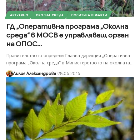
АКТУАЛНО
ОКОЛНА СРЕДА
ПОЛИТИКА И ФАКТИ
ГД „Оперативна програма „Околна
среда“ в МОСВ е управляващ орган
на ОПОС...
Правителството определи Главна дирекция „Оперативна
програма „Околна среда” в Министерството на околната
…
Лилия Александрова
28.06.2016