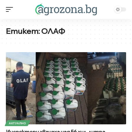
Етикет:
ОЛАФ
АКТУАЛНО
Инспектори хванаха над 56 хил. литра