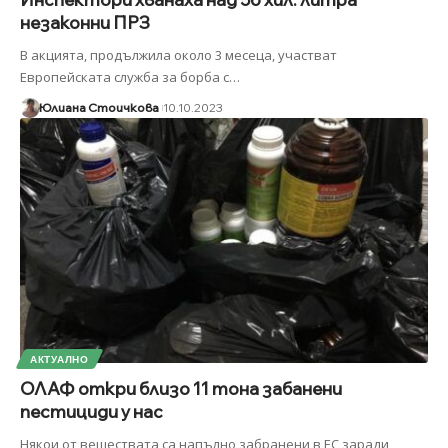
незаконни ПРЗ
В акцията, продължила около 3 месеца, участват
Европейската служба за борба с
…
Юлиана Стоичкова
10.10.2023
АКТУАЛНО
ОЛАФ откри близо 11 тона забанени
пестициди у нас
Някои от веществата са напълно забранени в ЕС заради