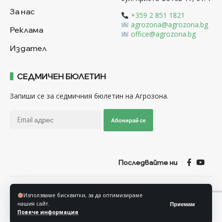
За нас
+359 2 851 1821
agrozona@agrozona.bg
Реклама
office@agrozona.bg
Издател
СЕДМИЧЕН БЮЛЕТИН
Запиши се за седмичния бюлетин на Агрозона.
Абонирай се
Последвайте ни
Общи условия
Политика за използване на “Бисквитки”
Използваме бисквитки, за да оптимизираме
Политика за защита на личните данни
нашия сайт.
Приемам
Повече информация
© Агрозона © 2011-2025 Всички права запазени