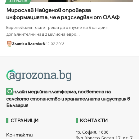
АКТУАЛНО
Мирослав Найденов опроверга
информацията, че е разследван от ОЛАФ
Европейският съвет реши да отпусне на България
допълнителни над 2 милиона евро
…
Златко Златков
12.02.2013
О
нлайн медийна платформа, посветена на
селското стопанство и хранителната индустрия в
България
СТРАНИЦИ
КОНТАКТИ
гр. София, 1606
Контакти
бул. Христо Ботев 17, ет. 7