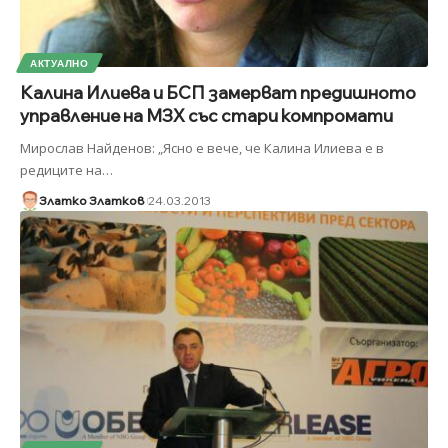
АКТУАЛНО
Калина Илиева и БСП замерват предишното
управление на МЗХ със стари компромати
Мирослав Найденов: „Ясно е вече, че Калина Илиева е в
редиците на
…
Златко Златков
24.03.2013