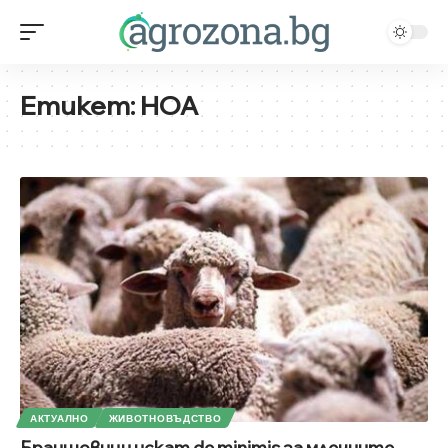
Етикет:
НОА
АКТУАЛНО
ЖИВОТНОВЪДСТВО
Браншовици искат de minimis за млечните