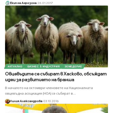
Екип на Агрозона
26.01.2017
АКТУАЛНО
БИЗНЕС & ИНДУСТРИЯ
ЗЕМЕДЕЛИЕ
Овцевъдите се събират в Хасково, обсъждат
идеи за развитието на бранша
В началото на октомври членовете на Националната
овцевъдна асоциация (НОА) се събират в
…
Лилия Александрова
03.10.2016