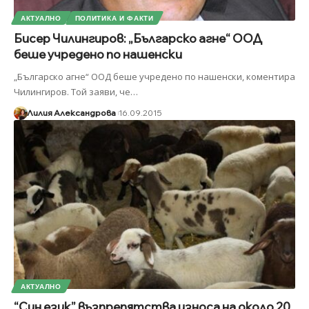
АКТУАЛНО
ПОЛИТИКА И ФАКТИ
Бисер Чилингиров: „Българско агне“ ООД
беше учредено по нашенски
„Българско агне“ ООД беше учредено по нашенски, коментира
Чилингиров. Той заяви, че
…
Лилия Александрова
16.09.2015
АКТУАЛНО
“Син език” възпрепятства износа на около 20