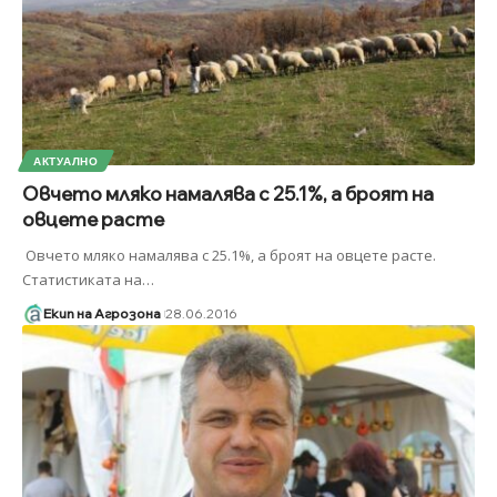
АКТУАЛНО
Овчето мляко намалява с 25.1%, а броят на
овцете расте
Овчето мляко намалява с 25.1%, а броят на овцете расте.
Статистиката на
…
Екип на Агрозона
28.06.2016