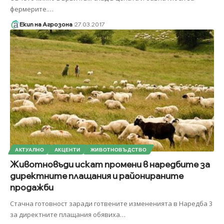
фермерите.
…
Екип на Агрозона
27.03.2017
АКТУАЛНО
АКЦЕНТИ
ЖИВОТНОВЪДСТВО
Животновъди искат промени в наредбите за
директните плащания и районираните
продажби
Стачна готовност заради готвените измененията в Наредба 3
за директните плащания обявиха
…