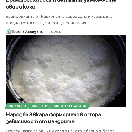
овце и кози
Браншовиците от Национална овцевъдна и козевъдна
асоциация (НОКА) ще внесат днес искания
…
Екип на Агрозона
12.06.2017
АКТУАЛНО
АКЦЕНТИ
ЖИВОТНОВЪДСТВО
Наредба 3 вкара фермерите в остра
зависимост от мандрите
Овчето мляко върви към спад в цената и бавна гибел за