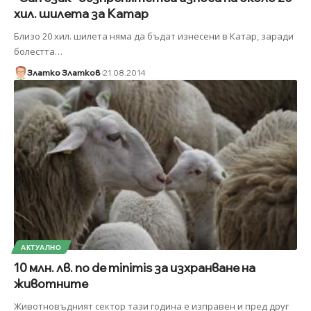
хил. шилета за Катар
Близо 20 хил. шилета няма да бъдат изнесени в Катар, заради
болестта
…
Златко Златков
21.08.2014
АКТУАЛНО
10 млн. лв. по de minimis за изхранване на
животните
Животновъдният сектор тази година е изправен и пред друг