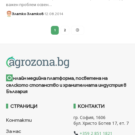
важен проблем освен
…
Златко Златков
12.08.2014
1
2
О
нлайн медийна платформа, посветена на
селското стопанство и хранителната индустрия в
България
СТРАНИЦИ
КОНТАКТИ
гр. София, 1606
Контакти
бул. Христо Ботев 17, ет. 7
За нас
+359 2 851 1821