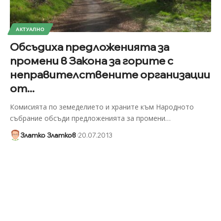
АКТУАЛНО
Обсъдиха предложенията за
промени в Закона за горите с
неправителствените организации
от...
Комисията по земеделието и храните към Народното
събрание обсъди предложенията за промени
…
Златко Златков
20.07.2013