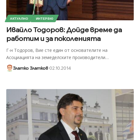
АКТУАЛНО
ИНТЕРВЮ
Ивайло Тодоров: Дойде време да
работим и за поколенията
Г-н Тодоров, Вие сте един от основателите на
Асоциацията на земеделските производители
…
Златко Златков
02.10.2014