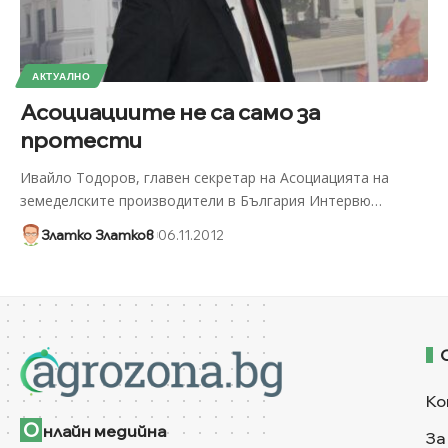
АКТУАЛНО
Асоциациите не са само за
протести
Ивайло Тодоров, главен секретар на Асоциацията на
земеделските производители в България Интервю
…
Златко Златков
06.11.2012
Ко
О
нлайн медийна
За