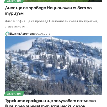
АКТУАЛНО
Днес ще се проведе Национален съвет по
туризъм
Днес в София ще се проведе Национален съвет по туризъм,
става ясно от
…
Екип на Агрозона
20.01.2015
АКТУАЛНО
Турските граждани ще получават по-лесно
визи през зимния туристически сезон