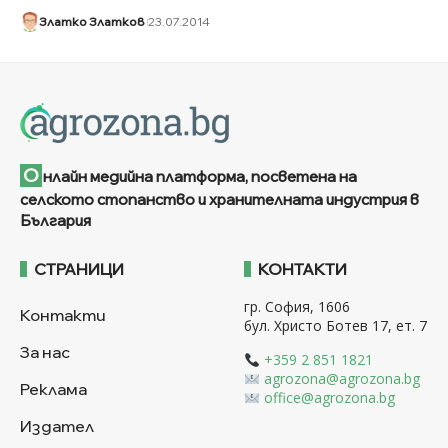
Златко Златков
23.07.2014
О
нлайн медийна платформа, посветена на
селското стопанство и хранителната индустрия в
България
СТРАНИЦИ
КОНТАКТИ
гр. София, 1606
Контакти
бул. Христо Ботев 17, ет. 7
За нас
+359 2 851 1821
agrozona@agrozona.bg
Реклама
office@agrozona.bg
Издател