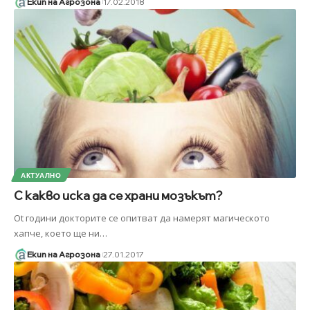
Екип на Агрозона
17.02.2018
АКТУАЛНО
С какво иска да се храни мозъкът?
Ot години докторите се опитват да намерят магическото
хапче, което ще ни
…
Екип на Агрозона
27.01.2017