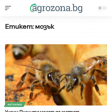
Етикет:
мозък
АКТУАЛНО
Учени: Пчелите могат да смятат