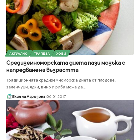
АКТУАЛНО
ТРАПЕЗА
ХОБИ
Средиземноморската диета пази мозъка с
напредване на възрастта
Традиционната средиземноморска диета от плодове,
зеленчуци, ядки, вино и риба може да
…
Екип на Агрозона
06.01.2017