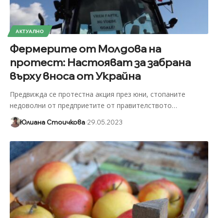
АКТУАЛНО
Фермерите от Молдова на
протест: Настояват за забрана
върху вноса от Украйна
Предвижда се протестна акция през юни, стопаните
недоволни от предприетите от правителството
…
Юлиана Стоичкова
29.05.2023