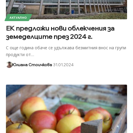
АКТУАЛНО
ЕК предложи нови облекчения за
земеделците през 2024 г.
С още година обаче се удължава безмитния внос на групи
продукти от
…
Юлиана Стоичкова
31.01.2024