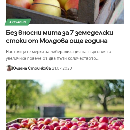
АКТУАЛНО
Без вносни мита за 7 земеделски
стоки от Молдова още година
Настоящите мерки за либерализация на търговията
увеличиха повече от два пъти количеството
…
Юлиана Стоичкова
21.07.2023