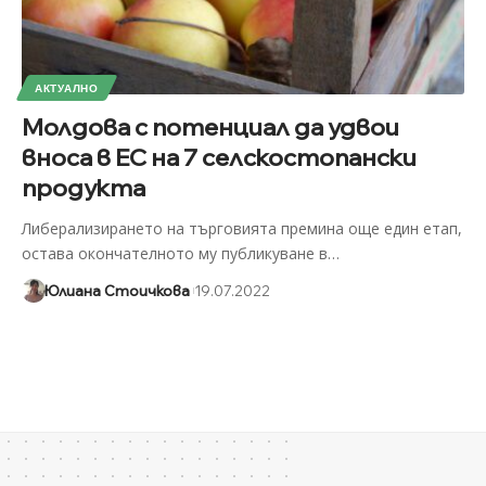
АКТУАЛНО
Молдова с потенциал да удвои
вноса в ЕС на 7 селскостопански
продукта
Либерализирането на търговията премина още един етап,
остава окончателното му публикуване в
…
Юлиана Стоичкова
19.07.2022