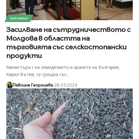
АКТУАЛНО
Засилване на сътрудничеството с
Молдова в областта на
търговията със селскостопански
продукти
Министърът на земеделието и храните на България,
Кирил Вътев, се срещна със
…
Павлина Георгиева
28.03.2024