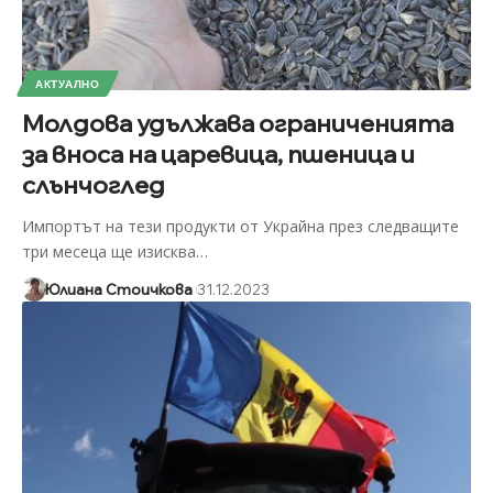
АКТУАЛНО
Молдова удължава ограниченията
за вноса на царевица, пшеница и
слънчоглед
Импортът на тези продукти от Украйна през следващите
три месеца ще изисква
…
Юлиана Стоичкова
31.12.2023