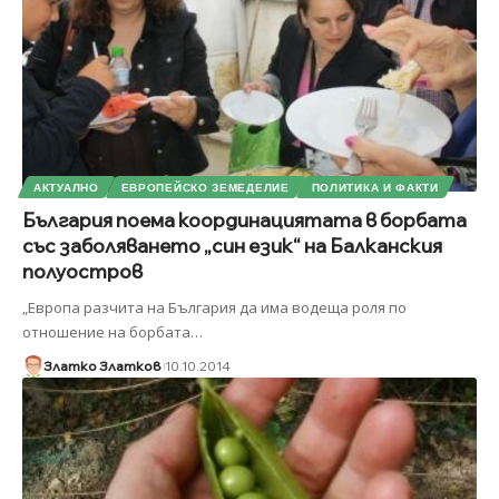
АКТУАЛНО
ЕВРОПЕЙСКО ЗЕМЕДЕЛИЕ
ПОЛИТИКА И ФАКТИ
България поема координациятата в борбата
със заболяването „син език“ на Балканския
полуостров
„Европа разчита на България да има водеща роля по
отношение на борбата
…
Златко Златков
10.10.2014