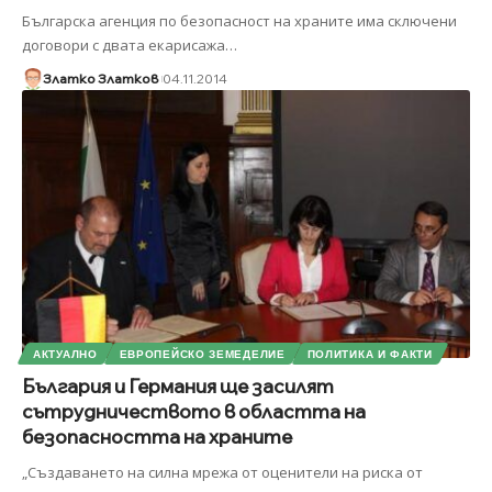
Българска агенция по безопасност на храните има сключени
договори с двата екарисажа
…
Златко Златков
04.11.2014
АКТУАЛНО
ЕВРОПЕЙСКО ЗЕМЕДЕЛИЕ
ПОЛИТИКА И ФАКТИ
България и Германия ще засилят
сътрудничеството в областта на
безопасността на храните
„Създаването на силна мрежа от оценители на риска от