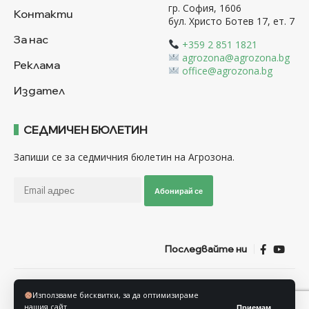
гр. София, 1606
Контакти
бул. Христо Ботев 17, ет. 7
За нас
+359 2 851 1821
agrozona@agrozona.bg
Реклама
office@agrozona.bg
Издател
СЕДМИЧЕН БЮЛЕТИН
Запиши се за седмичния бюлетин на Агрозона.
Абонирай се
Последвайте ни
Общи условия
Политика за използване на “Бисквитки”
Използваме бисквитки, за да оптимизираме
Политика за защита на личните данни
нашия сайт.
Приемам