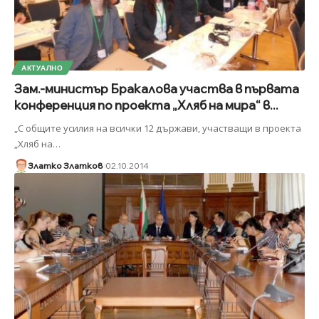
АКТУАЛНО
Зам.-министър Бракалова участва в първата
конференция по проекта „Хляб на мира“ в...
„С общите усилия на всички 12 държави, участващи в проекта
„Хляб на
…
Златко Златков
02.10.2014