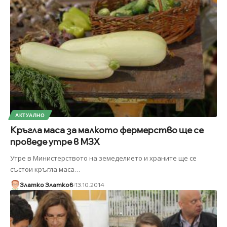
АКТУАЛНО
Кръгла маса за малкото фермерство ще се
проведе утре в МЗХ
Утре в Министерството на земеделието и храните ще се
състои кръгла маса
…
Златко Златков
13.10.2014