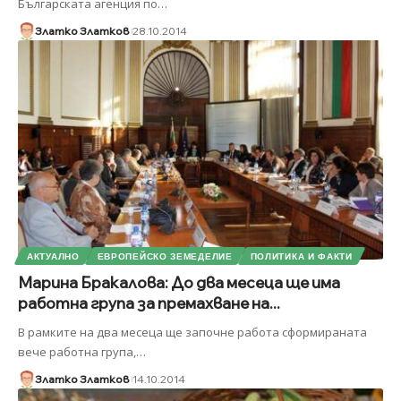
Българската агенция по
…
Златко Златков
28.10.2014
АКТУАЛНО
ЕВРОПЕЙСКО ЗЕМЕДЕЛИЕ
ПОЛИТИКА И ФАКТИ
Марина Бракалова: До два месеца ще има
работна група за премахване на...
В рамките на два месеца ще започне работа сформираната
вече работна група,
…
Златко Златков
14.10.2014