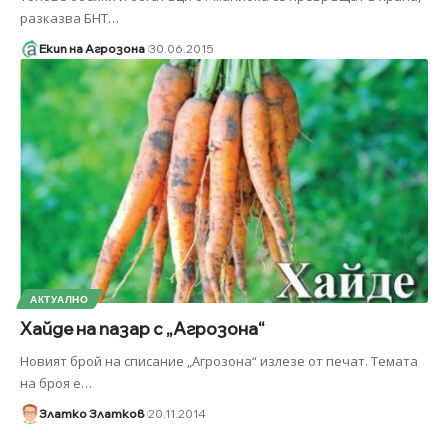
разказва БНТ
…
Екип на Агрозона
30.06.2015
АКТУАЛНО
Хайде на пазар с „Агрозона“
Новият брой на списание „Агрозона“ излезе от печат. Темата
на броя е
…
Златко Златков
20.11.2014