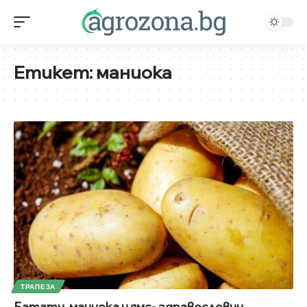
Етикет:
маниока
ТРАПЕЗА
Батати, маниока и ямс- здравословни