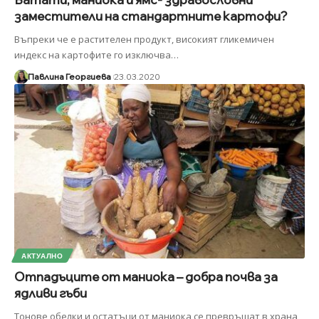
заместители на стандартните картофи?
Въпреки че е растителен продукт, високият гликемичен
индекс на картофите го изключва
…
Павлина Георгиева
23.03.2020
АКТУАЛНО
Отпадъците от маниока – добра почва за
ядливи гъби
Тонове обелки и остатъци от маниока се превръщат в храна,