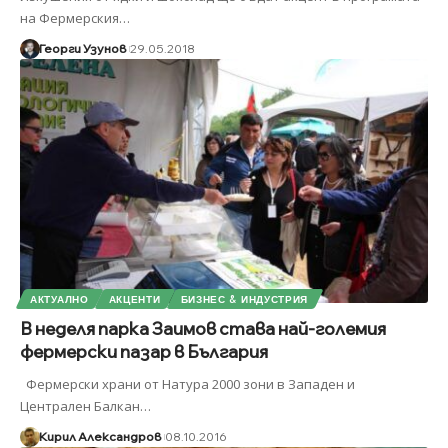
на Фермерския
…
Георги Узунов
29.05.2018
АКТУАЛНО
АКЦЕНТИ
БИЗНЕС & ИНДУСТРИЯ
В неделя парка Заимов става най-големия
фермерски пазар в България
Фермерски храни от Натура 2000 зони в Западен и
Централен Балкан
…
Кирил Александров
08.10.2016