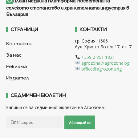
О
нлайн медийна платформа, посветена на
селското стопанство и хранителната индустрия в
България
СТРАНИЦИ
КОНТАКТИ
гр. София, 1606
Контакти
бул. Христо Ботев 17, ет. 7
За нас
+359 2 851 1821
agrozona@agrozona.bg
Реклама
office@agrozona.bg
Издател
СЕДМИЧЕН БЮЛЕТИН
Запиши се за седмичния бюлетин на Агрозона.
Абонирай се