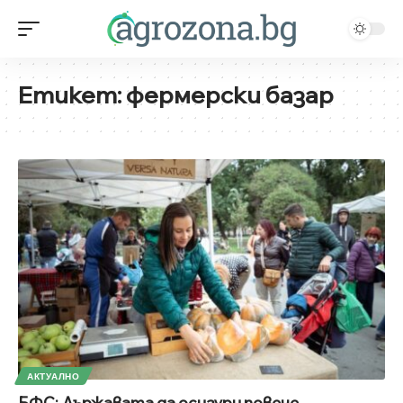
Етикет:
фермерски базар
АКТУАЛНО
БФС: Държавата да осигури повече