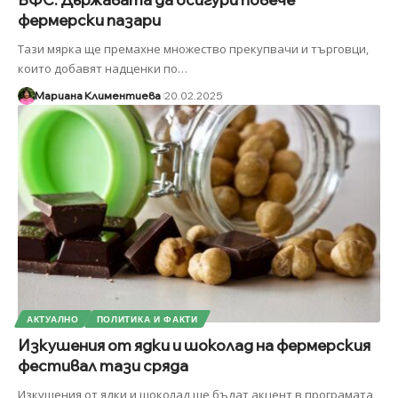
фермерски пазари
Тази мярка ще премахне множество прекупвачи и търговци,
които добавят надценки по
…
Мариана Климентиева
20.02.2025
АКТУАЛНО
ПОЛИТИКА И ФАКТИ
Изкушения от ядки и шоколад на фермерския
фестивал тази сряда
Изкушения от ядки и шоколад ще бъдат акцент в програмата