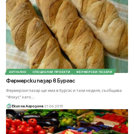
АКТУАЛНО
СПЕЦИАЛНИ ПРОЕКТИ
ФЕРМЕРСКИ ПАЗАРИ
Фермерски пазар в Бургас
Фермерски пазар ще има в Бургас и тази неделя, съобщава
"Фокус" като
…
Екип на Агрозона
21.06.2015