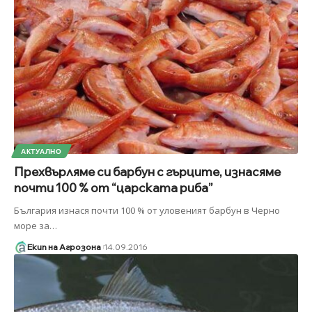
АКТУАЛНО
Прехвърляме си барбун с гърците, изнасяме
почти 100 % от “царската риба”
България изнася почти 100 % от уловеният барбун в Черно
море за
…
Екип на Агрозона
14.09.2016