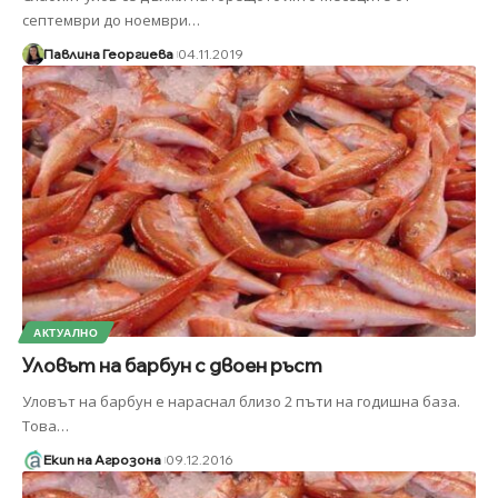
септември до ноември
…
Павлина Георгиева
04.11.2019
АКТУАЛНО
Уловът на барбун с двоен ръст
Уловът на барбун е нараснал близо 2 пъти на годишна база.
Това
…
Екип на Агрозона
09.12.2016