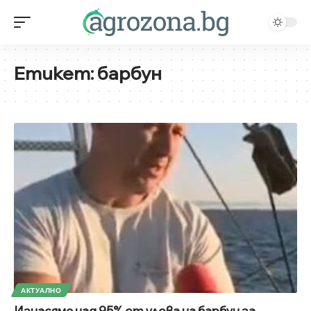
Етикет:
барбун
АКТУАЛНО
Изнасяме над 95% от улова на барбун за