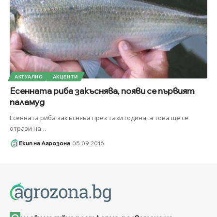
АКТУАЛНО
АКЦЕНТИ
Есенната риба закъснява, появи се първият
паламуд
Есенната риба закъснява през тази година, а това ще се
отрази на
…
Екип на Агрозона
05.09.2016