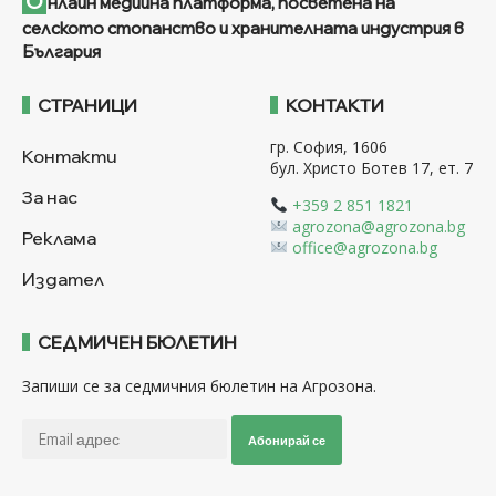
О
нлайн медийна платформа, посветена на
селското стопанство и хранителната индустрия в
България
СТРАНИЦИ
КОНТАКТИ
гр. София, 1606
Контакти
бул. Христо Ботев 17, ет. 7
За нас
+359 2 851 1821
agrozona@agrozona.bg
Реклама
office@agrozona.bg
Издател
СЕДМИЧЕН БЮЛЕТИН
Запиши се за седмичния бюлетин на Агрозона.
Абонирай се