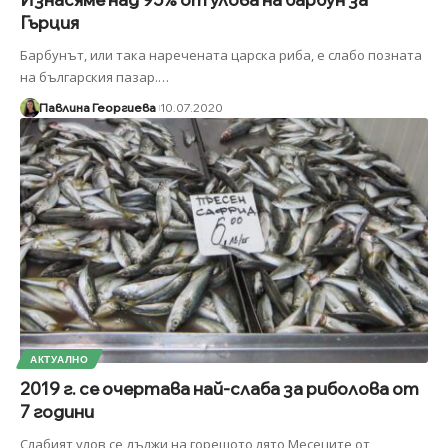
Гърция
Барбунът, или така наречената царска риба, е слабо позната
на българския пазар.
…
Павлина Георгиева
10.07.2020
АКТУАЛНО
2019 г. се очертава най-слаба за риболова от
7 години
Слабият улов се дължи на горещото лято Месеците от