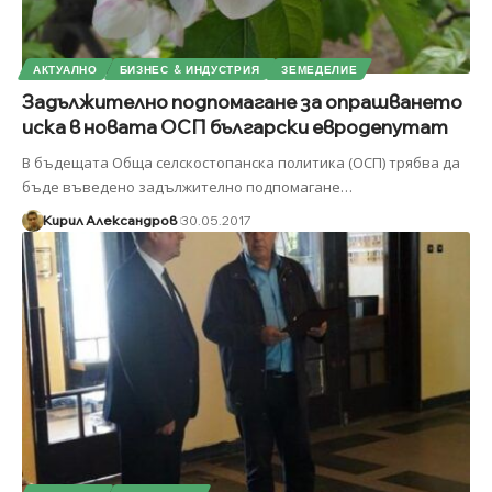
АКТУАЛНО
БИЗНЕС & ИНДУСТРИЯ
ЗЕМЕДЕЛИЕ
Задължително подпомагане за опрашването
иска в новата ОСП български евродепутат
В бъдещата Обща селскостопанска политика (ОСП) трябва да
бъде въведено задължително подпомагане
…
Кирил Александров
30.05.2017