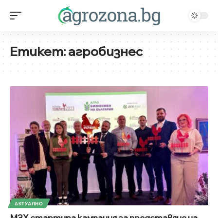
Етикет:
агробизнес
АКТУАЛНО
МЗХ стартира кампания за представяне на