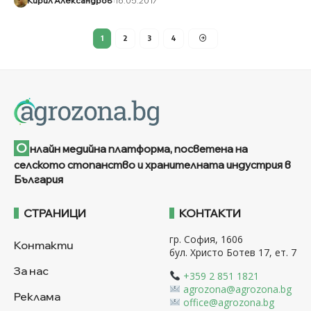
Кирил Александров
16.05.2017
1
2
3
4
О
нлайн медийна платформа, посветена на
селското стопанство и хранителната индустрия в
България
СТРАНИЦИ
КОНТАКТИ
гр. София, 1606
Контакти
бул. Христо Ботев 17, ет. 7
За нас
+359 2 851 1821
agrozona@agrozona.bg
Реклама
office@agrozona.bg