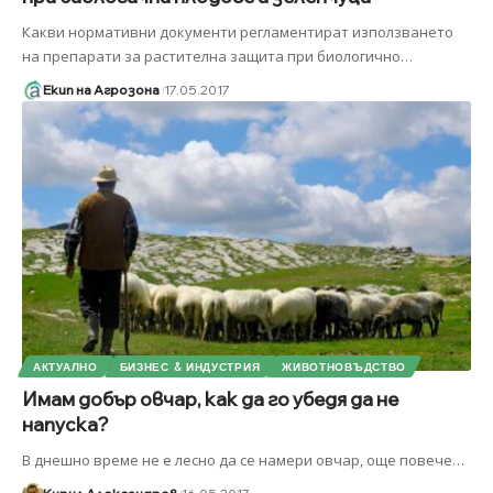
Какви нормативни документи регламентират използването
на препарати за растителна защита при биологично
…
Екип на Агрозона
17.05.2017
АКТУАЛНО
БИЗНЕС & ИНДУСТРИЯ
ЖИВОТНОВЪДСТВО
Имам добър овчар, как да го убедя да не
напуска?
В днешно време не е лесно да се намери овчар, още повече
…