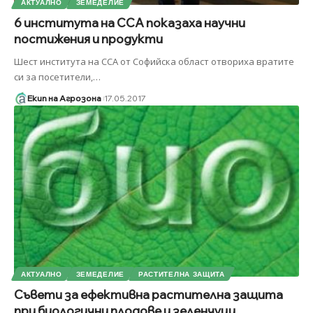
АКТУАЛНО
ЗЕМЕДЕЛИЕ
6 института на ССА показаха научни
постижения и продукти
Шест института на ССА от Софийска област отвориха вратите
си за посетители,
…
Екип на Агрозона
17.05.2017
АКТУАЛНО
ЗЕМЕДЕЛИЕ
РАСТИТЕЛНА ЗАЩИТА
Съвети за ефективна растителна защита
при биологични плодове и зеленчуци