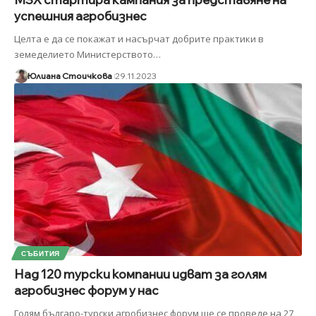
успешния агробизнес
Целта е да се покажат и насърчат добрите практики в
земеделието Министерството
…
Юлиана Стоичкова
29.11.2023
СЪБИТИЯ
Над 120 турски компании идват за голям
агробизнес форум у нас
Голям българо-турски агробизнес форум ще се проведе на 27