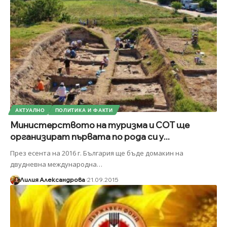
АКТУАЛНО
ПОЛИТИКА И ФАКТИ
Министерството на туризма и СОТ ще
организират първата по рода си у...
През есента на 2016 г. България ще бъде домакин на
двудневна международна
…
Лилия Александрова
21.09.2015