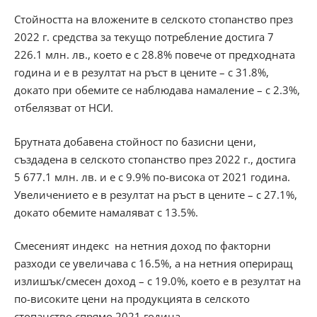
Стойността на вложените в селското стопанство през
2022 г. средства за текущо потребление достига 7
226.1 млн. лв., което е с 28.8% повече от предходната
година и е в резултат на ръст в цените – с 31.8%,
докато при обемите се наблюдава намаление – с 2.3%,
отбелязват от НСИ.
Брутната добавена стойност по базисни цени,
създадена в селското стопанство през 2022 г., достига
5 677.1 млн. лв. и е с 9.9% по-висока от 2021 година.
Увеличението е в резултат на ръст в цените – с 27.1%,
докато обемите намаляват с 13.5%.
Смесеният индекс на нетния доход по факторни
разходи се увеличава с 16.5%, а на нетния опериращ
излишък/смесен доход – с 19.0%, което е в резултат на
по-високите цени на продукцията в селското
стопанство спрямо 2021 година.