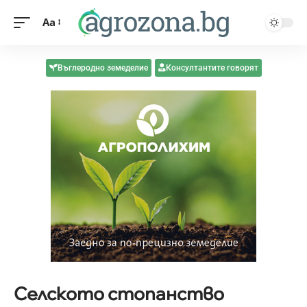
Aa
Въглеродно земеделие
Консултантите говорят
Селското стопанство