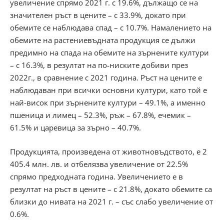
увеличение спрямо 2021 г. с 19.6%, дължащо се на
значителен ръст в цените – с 33.9%, докато при
обемите се наблюдава спад – с 10.7%. Намалението на
обемите на растениевъдната продукция се дължи
предимно на спада на обемите на зърнените култури
– с 16.3%, в резултат на по-ниските добиви през
2022г., в сравнение с 2021 година. Ръст на цените е
наблюдаван при всички основни култури, като той е
най-висок при зърнените култури – 49.1%, а именно
пшеница и лимец – 52.3%, ръж – 67.8%, ечемик –
61.5% и царевица за зърно – 40.7%.
Продукцията, произведена от животновъдството, е 2
405.4 млн. лв. и отбелязва увеличение от 22.5%
спрямо предходната година. Увеличението е в
резултат на ръст в цените – с 21.8%, докато обемите са
близки до нивата на 2021 г. – със слабо увеличение от
0.6%.