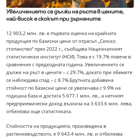
Увеличението се дължи на ръста в цените,
най-висок е скокът при зърнените
12 903,2 млн. лв. е първата оценка на крайната
продукция по базисни цени от отрасъл „Селско
стопанство“ през 2022 г., съобщава Националният
статистически институт (НСИ). Това е с 19.7% повече в
сравнение с предходната година. Увеличението се
дължи на ръст в цените – с 29.7%, докато при обемите
се наблюдава спад – с 8.7%.Брутната добавена
стойност по базисни цени се увеличава с 9.9% на
годишна база и достига 5 677.1 млн. лв., а нетният
предприемачески доход възлиза на 3 633.6 млн. лева,
отбелязва още статистиката.
Стойността на продукцията, произведена в
растениевъдството, е 9 643.4 млн. лв. и отбелязва