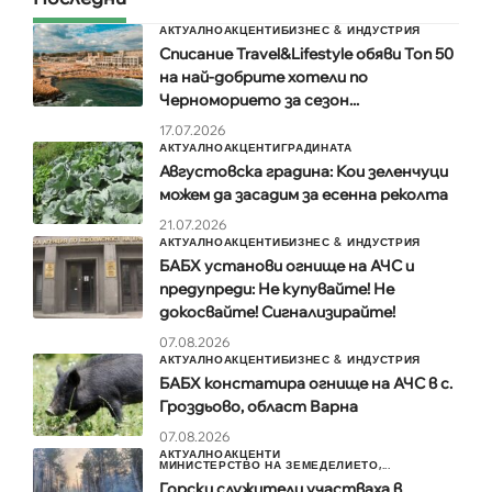
АКТУАЛНО
АКЦЕНТИ
БИЗНЕС & ИНДУСТРИЯ
Списание Travel&Lifestyle обяви Топ 50
на най-добрите хотели по
Черноморието за сезон...
17.07.2026
АКТУАЛНО
АКЦЕНТИ
ГРАДИНАТА
Августовска градина: Кои зеленчуци
можем да засадим за есенна реколта
21.07.2026
АКТУАЛНО
АКЦЕНТИ
БИЗНЕС & ИНДУСТРИЯ
БАБХ установи огнище на АЧС и
предупреди: Не купувайте! Не
докосвайте! Сигнализирайте!
07.08.2026
АКТУАЛНО
АКЦЕНТИ
БИЗНЕС & ИНДУСТРИЯ
БАБХ констатира огнище на АЧС в с.
Гроздьово, област Варна
07.08.2026
АКТУАЛНО
АКЦЕНТИ
МИНИСТЕРСТВО НА ЗЕМЕДЕЛИЕТО,...
Горски служители участваха в