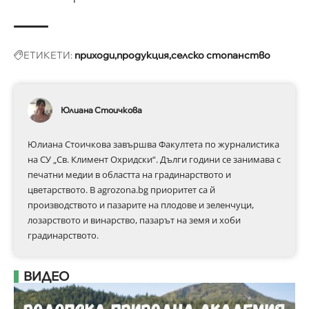
ЕТИКЕТИ:
приходи
продукция
селско стопанство
Юлиана Стоичкова
Юлиана Стоичкова завършва Факултета по журналистика
на СУ „Св. Климент Охридски“. Дълги години се занимава с
печатни медии в областта на градинарството и
цветарството. В agrozona.bg приоритет са й
производството и пазарите на плодове и зеленчуци,
лозарството и винарство, пазарът на земя и хоби
градинарството.
ВИДЕО