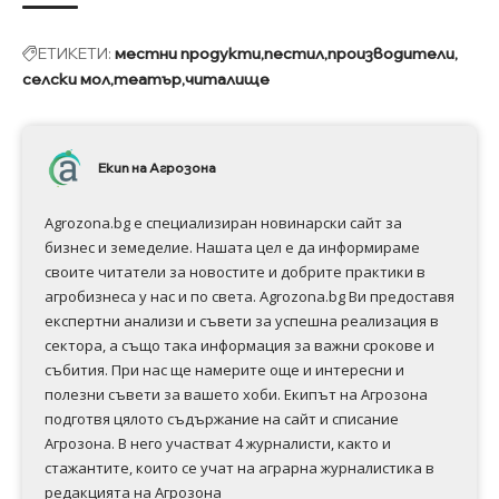
ЕТИКЕТИ:
местни продукти
пестил
производители
селски мол
театър
читалище
Екип на Агрозона
Agrozona.bg e специализиран новинарски сайт за
бизнес и земеделие. Нашата цел е да информираме
своите читатели за новостите и добрите практики в
агробизнеса у нас и по света. Agrozona.bg Ви предоставя
експертни анализи и съвети за успешна реализация в
сектора, а също така информация за важни срокове и
събития. При нас ще намерите още и интересни и
полезни съвети за вашето хоби. Екипът на Агрозона
подготвя цялото съдържание на сайт и списание
Агрозона. В него участват 4 журналисти, както и
стажантите, които се учат на аграрна журналистика в
редакцията на Агрозона