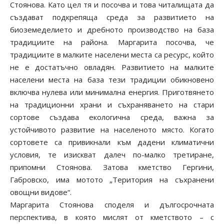
Стоянова. Като цел тя и посочва и това читалищата да
създават подкрепяща среда за развитието на
биоземеделието и дребното производство на база
традициите на района. Маргарита посочва, че
традициите в малките населени места са ресурс, който
не е достатъчно овладян. Развитието на малките
населени места на база тези традиции обикновено
включва нулева или минимална енергия. Приготвянето
на традиционни храни и съхраняването на стари
сортове създава екологична среда, важна за
устойчивото развитие на населеното място. Когато
сортовете са привикнали към дадени климатични
условия, те изискват далеч по-малко третиране,
припомни Стоянова. Затова кметство Гергини,
Габровско, има мотото „Територия на съхранени
овощни видове“.
Маргарита Стоянова споделя и дългосрочната
перспектива, в която мислят от кметството – с