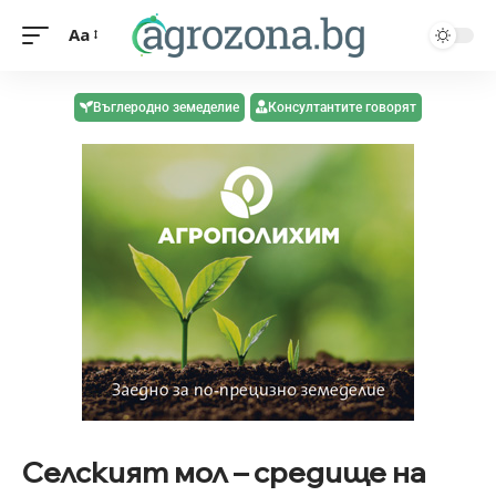
Aa
Въглеродно земеделие
Консултантите говорят
Селският мол – средище на