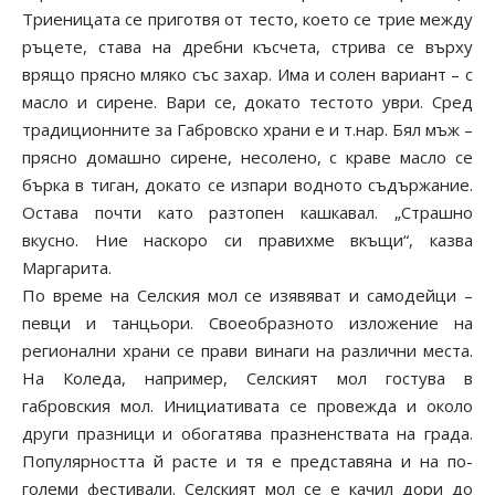
Триеницата се приготвя от тесто, което се трие между
ръцете, става на дребни късчета, стрива се върху
врящо прясно мляко със захар. Има и солен вариант – с
масло и сирене. Вари се, докато тестото уври. Сред
традиционните за Габровско храни е и т.нар. Бял мъж –
прясно домашно сирене, несолено, с краве масло се
бърка в тиган, докато се изпари водното съдържание.
Остава почти като разтопен кашкавал. „Страшно
вкусно. Ние наскоро си правихме вкъщи“, казва
Маргарита.
По време на Селския мол се изявяват и самодейци –
певци и танцьори. Своеобразното изложение на
регионални храни се прави винаги на различни места.
На Коледа, например, Селският мол гостува в
габровския мол. Инициативата се провежда и около
други празници и обогатява празненствата на града.
Популярността й расте и тя е представяна и на по-
големи фестивали. Селският мол се е качил дори до