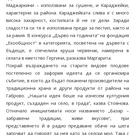
Маджаркини – използвани за сушене, и Караджейки,
характерни за района. Караджейката слива е с много
висока захарност, костилката й не се дели. Заради
сладостта си тя е използвана преди за пестил, както и
за ракия. В конкурса „Дърво на годината“ на фондация
„Екообщност“ в категорията, посветена на дървета с
бъдеще, е спечелила круша червенак, намерена в
селата в кметство Гергини, разказва Маргарита.
Покрай възраждането на старите видове плодове
постепенно се заформя идеята да се организира
събитие, в което да бъдат поканени производители на
традиционна храна и други продукти от района на
Габрово. „Нашата идея беше на изнесем културния
продукт, създаден на село, в града“, казва Стоянова.
Отначало инициативата носи названието „Базар –
забравени традиции, живи вкусове“, при
представянето й в радио предаване обаче на шега
започват да говорят за нея като за селски мол. Така с