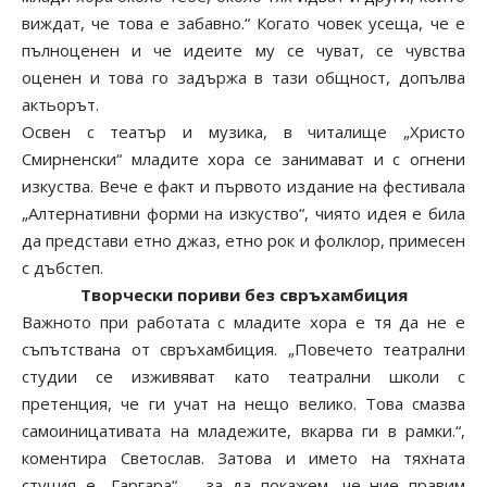
виждат, че това е забавно.“ Когато човек усеща, че е
пълноценен и че идеите му се чуват, се чувства
оценен и това го задържа в тази общност, допълва
актьорът.
Освен с театър и музика, в читалище „Христо
Смирненски“ младите хора се занимават и с огнени
изкуства. Вече е факт и първото издание на фестивала
„Алтернативни форми на изкуство“, чиято идея е била
да представи етно джаз, етно рок и фолклор, примесен
с дъбстеп.
Творчески пориви без свръхамбиция
Важното при работата с младите хора е тя да не е
съпътствана от свръхамбиция. „Повечето театрални
студии се изживяват като театрални школи с
претенция, че ги учат на нещо велико. Това смазва
самоиницативата на младежите, вкарва ги в рамки.“,
коментира Светослав. Затова и името на тяхната
стуция е „Гаргара“ – за да покажем, че ние правим