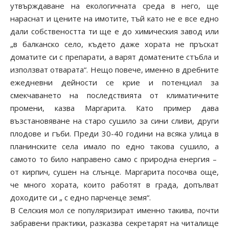
утвърждаване на екологичната среда в него, ще
нараснат и цените на имотите, тъй като не е все едно
дали собствеността ти ще е до химическия завод или
„в балканско село, където даже хората не пръскат
доматите си с препарати, а варят доматените стъбла и
използват отварата“. Нещо повече, именно в дребните
ежедневни дейности се крие и потенциал за
смекчаването на последствията от климатичните
промени, казва Маргарита. Като пример дава
възстановяване на старо сушило за сини сливи, други
плодове и гъби. Преди 30-40 години на всяка улица в
планинските села имало по едно такова сушило, а
самото то било направено само с природна енергия –
от кирпич, сушен на слънце. Маргарита посочва още,
че много хората, които работят в града, допълват
доходите си „ с едно парченце земя“.
В Селския мол се популяризират именно такива, почти
забравени практики, разказва секретарят на читалище