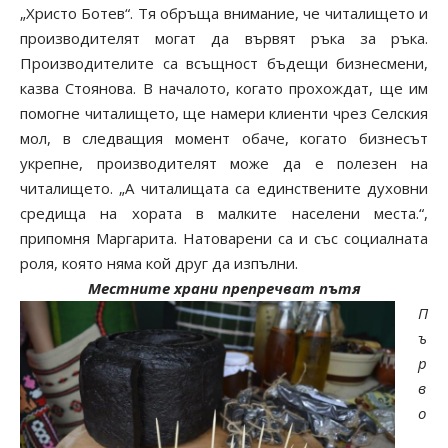
„Христо Ботев“. Тя обръща внимание, че читалището и
производителят могат да вървят ръка за ръка.
Производителите са всъщност бъдещи бизнесмени,
казва Стоянова. В началото, когато прохождат, ще им
помогне читалището, ще намери клиенти чрез Селския
мол, в следващия момент обаче, когато бизнесът
укрепне, производителят може да е полезен на
читалището. „А читалищата са единствените духовни
средища на хората в малките населени места.“,
припомня Маргарита. Натоварени са и със социалната
роля, която няма кой друг да изпълни.
Местните храни препречват пътя
П
ъ
р
в
о