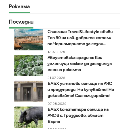
Реклама
Последни
Списание Travel&Lifestyle обяви
Топ 50 на най-добрите хотели
по Черноморието за сезон...
17.07.2026
Августовска градина: Кои
зеленчуци можем да засадим за
есенна реколта
21.07.2026
БАБХ установи огнище на АЧС
и предупреди: Не купувайте! Не
докосвайте! Сигнализирайте!
07.08.2026
БАБХ констатира огнище на
АЧС в с. Гроздьово, област
Варна