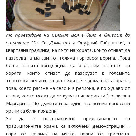
то провеждане на Селския мол е било в близост до
читалище
“
Св
.
Св
.
Дамаскин
и Онуфрий Габровски“, в
квартална градинка, на пътя на хората, които отиват да
пазаруват в магазин от голяма търговска верига. „Това
беше нашата концепция. Да застанем на пътя на
хората, които отиват да пазаруват в големите
търговски вериги, за да видят, че домашната храна,
това, което растне на село и в региона, е по-хубаво от
онова, което могат да си купят във веригата.“, разказва
Маргарита. По думите й за един час всички изнесени
храни са били изядени.
За да е по-атрактивно представянето на
традиционните храни, са включени демонстрации –
вари се качамак на място, прави се триеница.