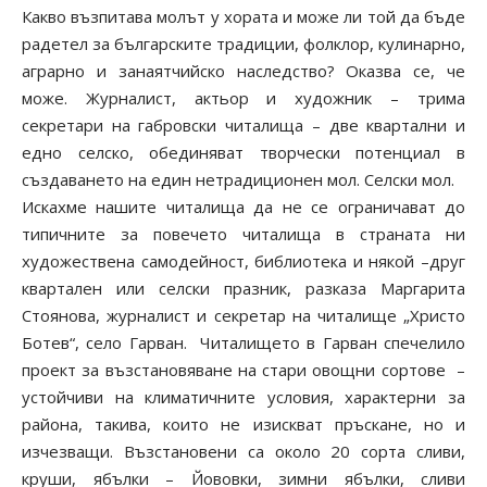
Какво възпитава молът у хората и може ли той да бъде
радетел за българските традиции, фолклор, кулинарно,
аграрно и занаятчийско наследство? Оказва се, че
може. Журналист, актьор и художник – трима
секретари на габровски читалища – две квартални и
едно селско, обединяват творчески потенциал в
създаването на един нетрадиционен мол. Селски мол.
Искахме нашите читалища да не се ограничават до
типичните за повечето читалища в страната ни
художествена самодейност, библиотека и някой –друг
квартален или селски празник, разказа Маргарита
Стоянова, журналист и секретар на читалище „Христо
Ботев“, село Гарван. Читалището в Гарван спечелило
проект за възстановяване на стари овощни сортове –
устойчиви на климатичните условия, характерни за
района, такива, които не изискват пръскане, но и
изчезващи. Възстановени са около 20 сорта сливи,
круши, ябълки – Йововки, зимни ябълки, сливи