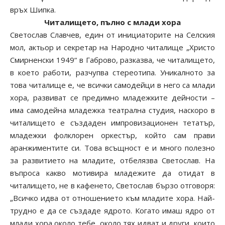
връх Шипка.
Читалището, пълно с млади хора
Светослав Славчев, един от инициаторите на Селския
мол, актьор и секретар на Народно читалище „Христо
Смирненски 1949“ в Габрово, разказва, че читалището,
в което работи, разчупва стереотипа. Уникалното за
това читалище е, че всички самодейци в него са млади
хора, развиват се предимно младежките дейности –
има самодейна младежка театрална студия, наскоро в
читалището е създаден импровизационен тетатър,
младежки фолклорен оркестър, който сам прави
аранжиментите си. Това всъщност е и много полезно
за развитието на младите, отбелязва Светослав. На
въпроса какво мотивира младежите да отидат в
читалището, не в кафенето, Светослав бързо отговоря:
„Всичко идва от отношението към младите хора. Най-
трудно е да се създаде ядрото. Когато имаш ядро от
млади хора около тебе, около тях идват и други, които