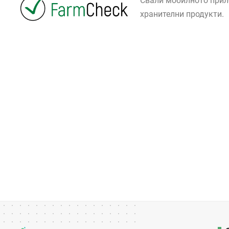
Свали мобилното при
хранителни продукти.