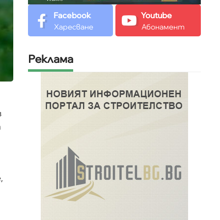
Facebook
Youtube
Харесване
Абонамент
Реклама
в
а
,