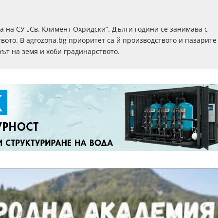
на СУ „Св. Климент Охридски“. Дълги години се занимава с
вото. В agrozona.bg приоритет са й производството и пазарите
рът на земя и хоби градинарството.