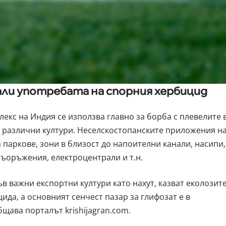
али употребата на спорния хербицид
кс на Индия се използва главно за борба с плевелите 
а различни култури. Неселскостопанските приложения н
 паркове, зони в близост до напоителни канали, насипи,
ъоръжения, електроцентрали и т.н.
в важни експортни култури като нахут, казват еколозите
да, а основният сенчест пазар за глифозат е в
щава порталът krishijagran.com.