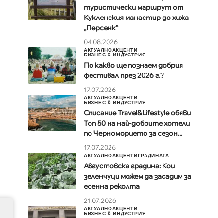
туристически маршрут от
Кукленския манастир до хижа
„Персенк“
04.08.2026
АКТУАЛНО
АКЦЕНТИ
БИЗНЕС & ИНДУСТРИЯ
По какво ще познаем добрия
фестивал през 2026 г.?
17.07.2026
АКТУАЛНО
АКЦЕНТИ
БИЗНЕС & ИНДУСТРИЯ
Списание Travel&Lifestyle обяви
Топ 50 на най-добрите хотели
по Черноморието за сезон...
17.07.2026
АКТУАЛНО
АКЦЕНТИ
ГРАДИНАТА
Августовска градина: Кои
зеленчуци можем да засадим за
есенна реколта
21.07.2026
АКТУАЛНО
АКЦЕНТИ
БИЗНЕС & ИНДУСТРИЯ