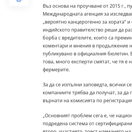
Въз основа на проучване от 2015 г., 
Международната агенция за изследван
„вероятно канцерогенно за хората“ и 
индийското правителство реши да раз
борба с вредителите, които са преми
коментари и мнения в продължение на
публикувано в официалния бюлетин. 
това, много експерти смятат, че тя е
фермерите.
За да се изпълни заповедта, всички с
компаниите трябва да получат, за да 
върнати на комисията по регистрация
„Основният проблем сега е, че нацио
подредена система от сертифицирани 
второ, участието, тоест наемането н