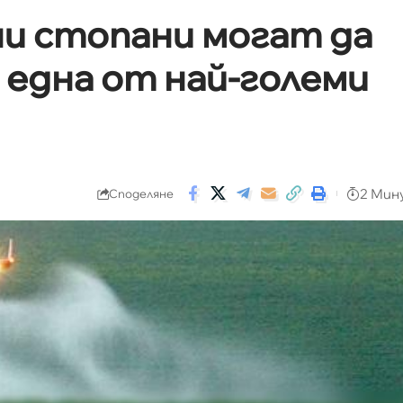
и стопани могат да
 една от най-големи
2 Мин
Споделяне