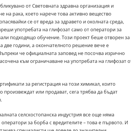
публикувано от Световната здравна организация и
е на рака, което нарече това активно вещество
опасявайки се от вреда за здравето и околната среда,
реши употребата на глифозат само от оператори за
нали подходящо обучение. Този проект беше отворен за
 две години, а окончателното решение вече е
Въпреки че официалната заповед не посочва изрично
 насочена към ограничаване на употребата на глифозат о
ертификати за регистрация на този химикал, които
го произвеждат или продават, сега трябва да бъдат
.
налната селскостопанска индустрия все още няма
оператори за борба с вредителите – това е първото. И
а такива специалисти ще доведе до значителни