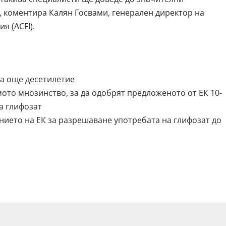
 коментира Калян Госвами, генерален директор на
я (ACFI).
за още десетилетие
ото мнозинство, за да одобрят предложеното от ЕК 10-
а глифозат
нието на ЕК за разрешаване употребата на глифозат до