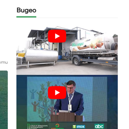
Видео
ути