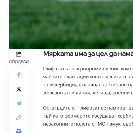
Мярката има за цел да нам
СПОДЕЛИ
Глифозатът в агропромишления компле
чаените плантации и като десикант з
този хербицид включват третиране на
железопътни линии, летища, военни с
Остатъците от глифозат се намират въ
тъй като фермерите изсушават хербици
незаконните полета с ГМО памук, съоб