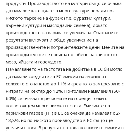
продукти. Производството на култури също се очаква
да намалее като цяло за много култури поради по-
ниското търсене на фураж (т.е. фуражни култури,
зърнени култури и маслодайни семена), докато
производството на варива се увеличава. Очакваните
резултати включват и общо увеличение на
производствените и потребителските цени. Цените на
производител ще се повишат особено за свинското
месо, яйцата и говеждото.
Намаляването на гъстотата на добитъка в ЕС би могло
да намали средните за ЕС емисии на амоняк от
селското стопанство до 11% и средното замърсяване с
нитрати на хектар до 12%. По-големи намаления (50-
60%) се очакват в регионите на горещи точки с
понастоящем много висока гъстота. Емисиите на
парникови газове (ПГ) в ЕС се очаква да намалеят с 2-
13,8%, но по-ниското производство в ЕС също ще
увеличи вноса. В резултат на това по-ниските емисии в