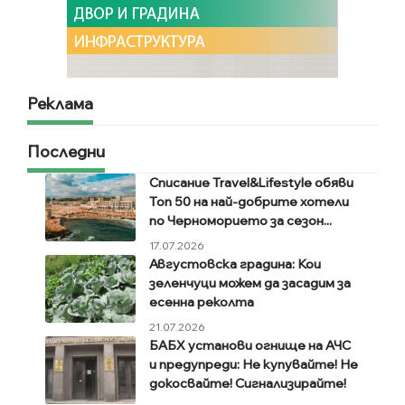
Реклама
Последни
Списание Travel&Lifestyle обяви
Топ 50 на най-добрите хотели
по Черноморието за сезон...
17.07.2026
Августовска градина: Кои
зеленчуци можем да засадим за
есенна реколта
21.07.2026
БАБХ установи огнище на АЧС
и предупреди: Не купувайте! Не
докосвайте! Сигнализирайте!