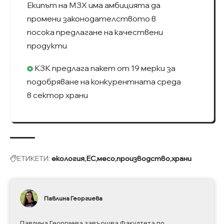
Екипът на МЗХ има амбицията да
промени законодателството в
посока предлагане на качествени
продукти
КЗК предлага пакет от 19 мерки за
подобряване на конкурентната среда
в сектор храни
ЕТИКЕТИ:
екология
ЕС
месо
производство
храни
Павлина Георгиева
Павлина Георгиева завършва Факултета по