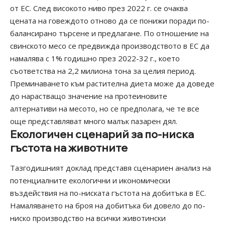
от ЕС. След високото ниво през 2022 г. се очаква
цената на говеждото отново да се понижи поради по-
балансирано търсене и предлагане. По отношение на
свинското месо се предвижда производството в ЕС да
намалява с 1% годишно през 2022-32 г., което
съответства на 2,2 милиона тона за целия период.
Преминаването към растителна диета може да доведе
до нарастващо значение на протеиновите
алтернативи на месото, но се предполага, че те все
още представляват много малък пазарен дял.
Екологичен сценарий за по-ниска
гъстота на животните
Тазгодишният доклад представя сценариен анализ на
потенциалните екологични и икономически
въздействия на по-ниската гъстота на добитъка в ЕС.
Намаляването на броя на добитъка би довело до по-
ниско производство на всички животински