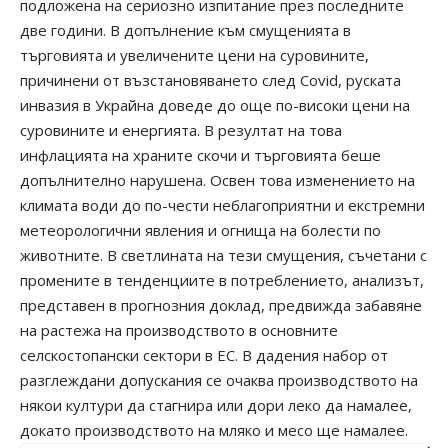
подложена на сериозно изпитание през последните
две години. В допълнение към смущенията в
търговията и увеличените цени на суровините,
причинени от възстановяването след Covid, руската
инвазия в Украйна доведе до още по-високи цени на
суровините и енергията. В резултат на това
инфлацията на храните скочи и търговията беше
допълнително нарушена. Освен това изменението на
климата води до по-чести неблагоприятни и екстремни
метеорологични явления и огнища на болести по
животните. В светлината на тези смущения, съчетани с
промените в тенденциите в потреблението, анализът,
представен в прогнозния доклад, предвижда забавяне
на растежа на производството в основните
селскостопански сектори в ЕС. В дадения набор от
разглеждани допускания се очаква производството на
някои култури да стагнира или дори леко да намалее,
докато производството на мляко и месо ще намалее.