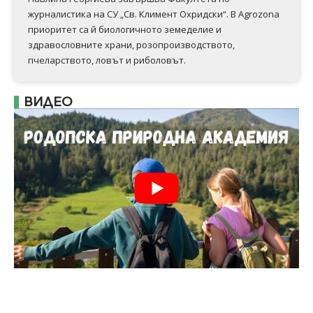
журналистика на СУ „Св. Климент Охридски“. В Аgrozona
приоритет са й биологичното земеделие и
здравословните храни, розопроизводството,
пчеларството, ловът и риболовът.
ВИДЕО