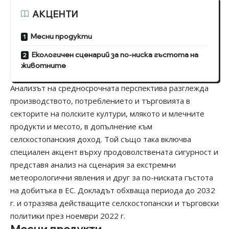
АКЦЕНТИ
Месни продукти
Екологичен сценарий за по-ниска гъстота на
животните
Анализът на средносрочната перспектива разглежда
производството, потреблението и търговията в
секторите на полските култури, млякото и млечните
продукти и месото, в допълнение към
селскостопанския доход. Той също така включва
специален акцент върху продоволствената сигурност и
представя анализ на сценария за екстремни
метеорологични явления и друг за по-ниската гъстота
на добитъка в ЕС. Докладът обхваща периода до 2032
г. и отразява действащите селскостопански и търговски
политики през ноември 2022 г.
Месни продукти