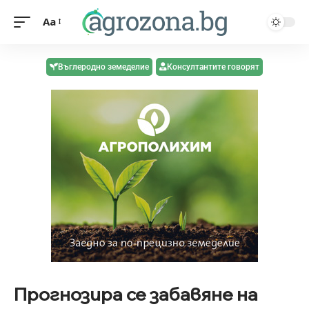
Aa
Въглеродно земеделие
Консултантите говорят
Прогнозира се забавяне на