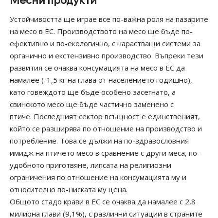
Устойчивостта ще играе все по-важна роля на пазарите
на месо в ЕС. Производството на месо ще бъде по-
ефективно и по-екологично, с нарастващи системи за
органично и екстензивно производство. Въпреки тези
развития се очаква консумацията на месо в ЕС да
намалее (-1,5 кг на глава от населението годишно),
като говеждото ще бъде особено засегнато, а
свинското месо ще бъде частично заменено с
птиче. Последният сектор всъщност е единственият,
който се разширява по отношение на производство и
потребление. Това се дължи на по-здравословния
имидж на птичето месо в сравнение с други меса, по-
удобното приготвяне, липсата на религиозни
ограничения по отношение на консумацията му и
относително по-ниската му цена.
Общото стадо крави в ЕС се очаква да намалее с 2,8
милиона глави (9,1%), с различни ситуации в страните