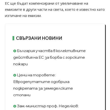
ЕС ще бъдат компенсирани от увеличаване на
емисиите в други части на света, което е известно като
изтичане на емисии.
СВЪРЗАНИ НОВИНИ
България участва в колективните
действия на ЕС за борба с горските
пожари
Цени на торовете:
Евродепутатите одобриха
подкрепата за земеделските
стопани
Зам.-министър проф. Неделков: