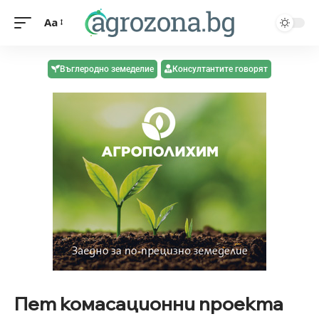
Aa
Въглеродно земеделие
Консултантите говорят
Пет комасационни проекта