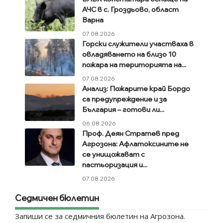
АЧС в с. Гроздьово, област
Варна
07.08.2026
Горски служители участваха в
овладяването на близо 10
пожара на територията на...
07.08.2026
Анализ: Пожарите край Бордо
са предупреждение и за
България – готови ли...
06.08.2026
Проф. Деян Стратев пред
Агрозона: Афлатоксините не
се унищожават с
пастьоризация и...
07.08.2026
Седмичен бюлетин
Запиши се за седмичния бюлетин на Агрозона.