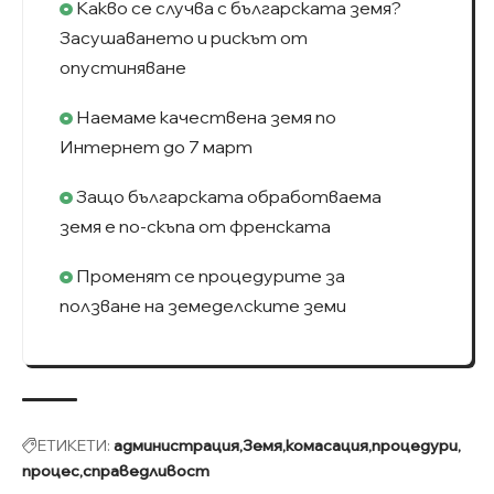
Какво се случва с българската земя?
Засушаването и рискът от
опустиняване
Наемаме качествена земя по
Интернет до 7 март
Защо българската обработваема
земя е по-скъпа от френската
Променят се процедурите за
ползване на земеделските земи
ЕТИКЕТИ:
администрация
Земя
комасация
процедури
процес
справедливост