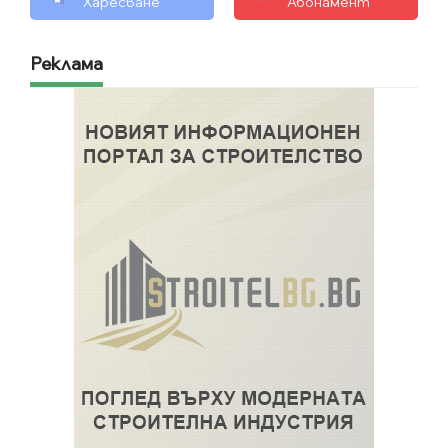
Харесване
Абонамент
Реклама