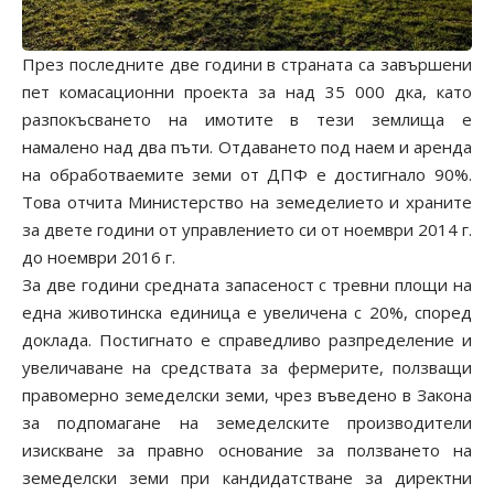
През последните две години в страната са завършени
пет комасационни проекта за над 35 000 дка, като
разпокъсването на имотите в тези землища е
намалено над два пъти. Отдаването под наем и аренда
на обработваемите земи от ДПФ е достигнало 90%.
Това отчита Министерство на земеделието и храните
за двете години от управлението си от ноември 2014 г.
до ноември 2016 г.
За две години средната запасеност с тревни площи на
една животинска единица е увеличена с 20%, според
доклада. Постигнато е справедливо разпределение и
увеличаване на средствата за фермерите, ползващи
правомерно земеделски земи, чрез въведено в Закона
за подпомагане на земеделските производители
изискване за правно основание за ползването на
земеделски земи при кандидатстване за директни