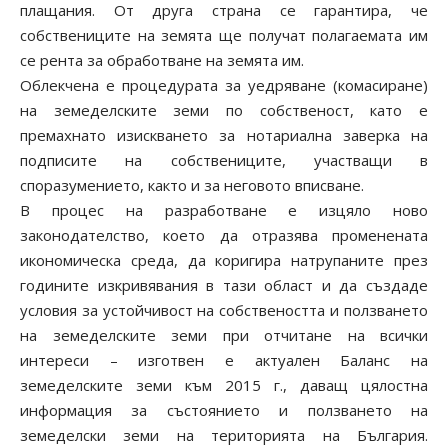
плащания. От друга страна се гарантира, че
собствениците на земята ще получат полагаемата им
се рента за обработване на земята им.
Облекчена е процедурата за уедряване (комасиране)
на земеделските земи по собственост, като е
премахнато изискването за нотариална заверка на
подписите на собствениците, участващи в
споразумението, както и за неговото вписване.
В процес на разработване е изцяло ново
законодателство, което да отразява променената
икономическа среда, да коригира натрупаните през
годините изкривявания в тази област и да създаде
условия за устойчивост на собствеността и ползването
на земеделските земи при отчитане на всички
интереси – изготвен е актуален Баланс на
земеделските земи към 2015 г., даващ цялостна
информация за състоянието и ползването на
земеделски земи на територията на България.