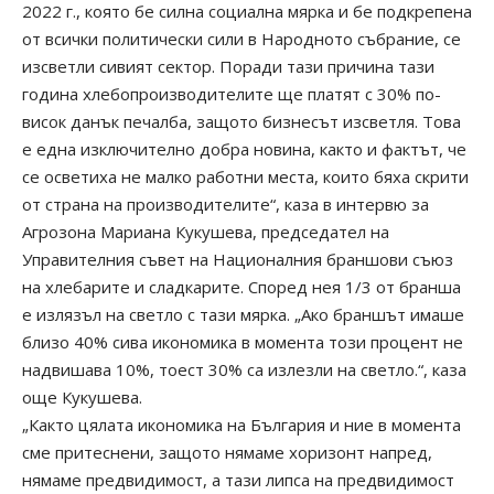
2022 г., която бе силна социална мярка и бе подкрепена
от всички политически сили в Народното събрание, се
изсветли сивият сектор. Поради тази причина тази
година хлебопроизводителите ще платят с 30% по-
висок данък печалба, защото бизнесът изсветля. Това
е една изключително добра новина, както и фактът, че
се осветиха не малко работни места, които бяха скрити
от страна на производителите“, каза в интервю за
Агрозона Мариана Кукушева, председател на
Управителния съвет на Националния браншови съюз
на хлебарите и сладкарите. Според нея 1/3 от бранша
е излязъл на светло с тази мярка. „Ако браншът имаше
близо 40% сива икономика в момента този процент не
надвишава 10%, тоест 30% са излезли на светло.“, каза
още Кукушева.
„Както цялата икономика на България и ние в момента
сме притеснени, защото нямаме хоризонт напред,
нямаме предвидимост, а тази липса на предвидимост