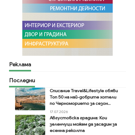
Реклама
Последни
Списание Travel&Lifestyle обяви
Топ 50 на най-добрите хотели
по Черноморието за сезон...
17.07.2026
Августовска градина: Кои
зеленчуци можем да засадим за
есенна реколта