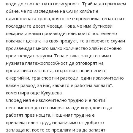
води до съответната несигурност. Трябва да признаем
обаче, че по изследване на САПИ хлябът е
единствената храна, която не е променила цената си в
последните десет месеца. Това, че има бутикови
пекарни и малки производители, които постепенно
покачват цената на своя продукт, те в повечето случаи
произвеждат много малко количество хляб и основно
произвеждат закуски. Това е така, защото нямат
нужната платежоспособност да отговорят на
предизвикателствата, свързани с повишените
енергийни, транспортни разходи, един изключително
важен разход за нас, какъвто е работна заплата“,
коментира още Кукушева.
Според нея е изключително трудно и е почти
невъзможно да се намерят млади хора, които да
работят през нощта. Нощният труд не е
привлекателен труд, независимо от доброто
заплащане, което се предлага и за да запазят