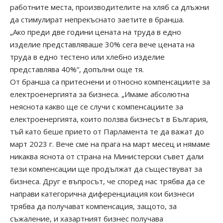
работните места, производителите на хляб са длъжни
да стимулират непрекъснато заетите в бранша.
„Ако преди две години цената на труда в едно
изделие представляваше 30% сега вече цената на
труда в едно тестено или хлебно изделие
представлява 40%“, допълни още тя.
От бранша са притеснени и относно компенсациите за
електроенергията за бизнеса. „Имаме абсолютна
неяснота какво ще се случи с компенсациите за
електроенергията, които ползва бизнесът в България,
тъй като беше прието от Парламента те да важат до
март 2023 г. Вече сме на прага на март месец и нямаме
никаква яснота от страна на Министерски съвет дали
тези компенсации ще продължат да съществуват за
бизнеса. Друг е въпросът, че според нас трябва да се
направи категорична диференциация кои бизнеси
трябва да получават компенсация, защото, за
съжаление, и хазартният бизнес получава