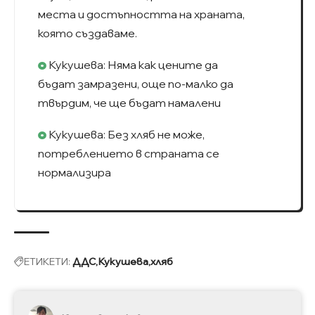
места и достъпността на храната,
която създаваме.
Кукушева: Няма как цените да
бъдат замразени, още по-малко да
твърдим, че ще бъдат намалени
Кукушева: Без хляб не може,
потреблението в страната се
нормализира
ЕТИКЕТИ:
ДДС
Кукушева
хляб