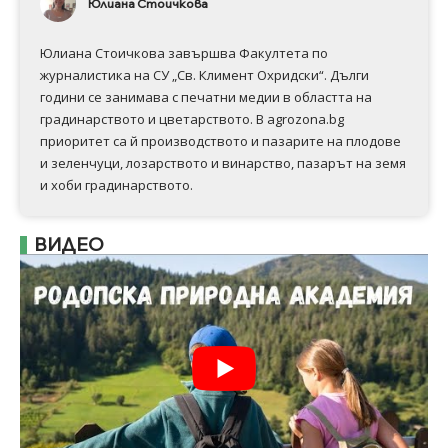
Юлиана Стоичкова
Юлиана Стоичкова завършва Факултета по
журналистика на СУ „Св. Климент Охридски“. Дълги
години се занимава с печатни медии в областта на
градинарството и цветарството. В agrozona.bg
приоритет са й производството и пазарите на плодове
и зеленчуци, лозарството и винарство, пазарът на земя
и хоби градинарството.
ВИДЕО