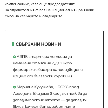
компенсации“, каза още председателят
на Управителния съвет на Националния браншови
съюз на хлебарите и сладкарите.
СВЪРЗАНИ НОВИНИ
АЗПБ стартира петиция за
намалена ставка на ДДС върху
фермерски и биохрани, произведени
изцяло от български суровини
Мариана Кукушева, НБСХС пред
Агрозона: Влизаме в криза и трябва да
запазим постигнатото — да запазим
вкуса, качеството, работните