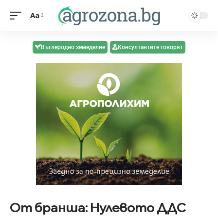
Aa
Въглеродно земеделие
Консултантите говорят
От бранша: Нулевото ДДС