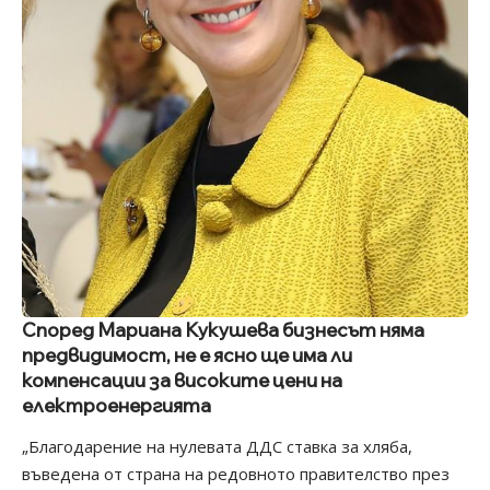
Според Мариана Кукушева бизнесът няма
предвидимост, не е ясно ще има ли
компенсации за високите цени на
електроенергията
„Благодарение на нулевата ДДС ставка за хляба,
въведена от страна на редовното правителство през