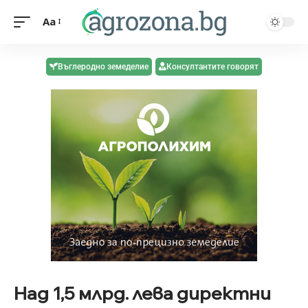
Aa
Въглеродно земеделие
Консултантите говорят
Над 1,5 млрд. лева директни