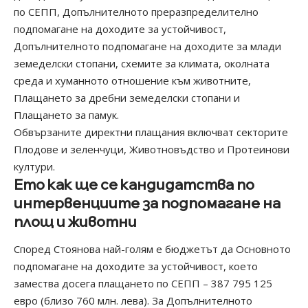
по СЕПП, Допълнителното преразпределително
подпомагане на доходите за устойчивост,
Допълнителното подпомагане на доходите за млади
земеделски стопани, схемите за климата, околната
среда и хуманното отношение към животните,
Плащането за дребни земеделски стопани и
Плащането за памук.
Обвързаните директни плащания включват секторите
Плодове и зеленчуци, Животновъдство и Протеинови
култури.
Ето как ще се кандидатства по
интервенциите за подпомагане на
площ и животни
Според Стоянова най-голям е бюджетът да Основното
подпомагане на доходите за устойчивост, което
замества досега плащането по СЕПП – 387 795 125
евро (близо 760 млн. лева). За Допълнителното