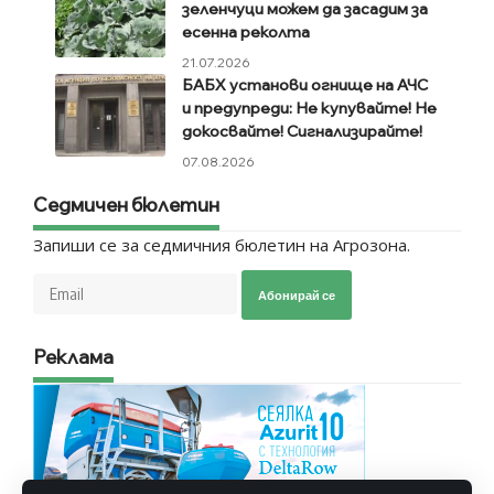
зеленчуци можем да засадим за
есенна реколта
21.07.2026
БАБХ установи огнище на АЧС
и предупреди: Не купувайте! Не
докосвайте! Сигнализирайте!
07.08.2026
Седмичен бюлетин
Запиши се за седмичния бюлетин на Агрозона.
Абонирай се
Реклама