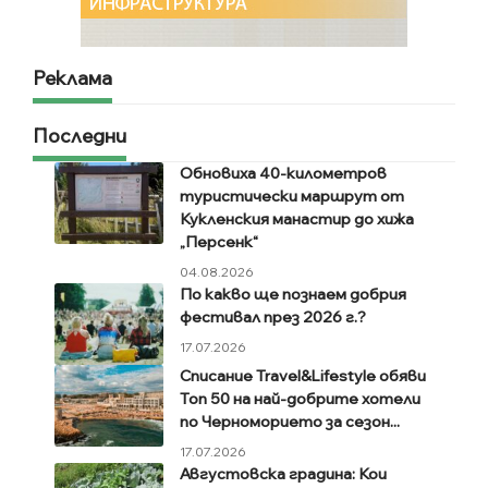
Реклама
Последни
Обновиха 40-километров
туристически маршрут от
Кукленския манастир до хижа
„Персенк“
04.08.2026
По какво ще познаем добрия
фестивал през 2026 г.?
17.07.2026
Списание Travel&Lifestyle обяви
Топ 50 на най-добрите хотели
по Черноморието за сезон...
17.07.2026
Августовска градина: Кои