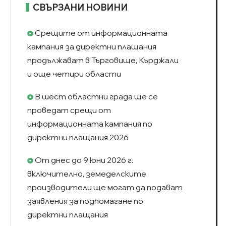
СВЪРЗАНИ НОВИНИ
Срещите от информационната
кампания за директни плащания
продължават в Търговище, Кърджали
и още четири области
В шест областни града ще се
проведат срещи от
информационната кампания по
директни плащания 2026
От днес до 9 юни 2026 г.
включително, земеделските
производители ще могат да подават
заявления за подпомагане по
директни плащания