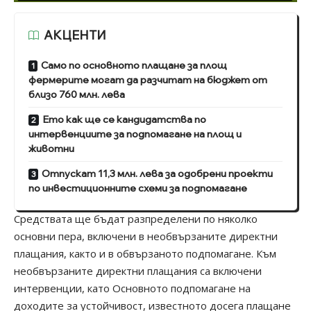
АКЦЕНТИ
Само по основното плащане за площ
фермерите могат да разчитат на бюджет от
близо 760 млн. лева
Ето как ще се кандидатства по
интервенциите за подпомагане на площ и
животни
Отпускат 11,3 млн. лева за одобрени проекти
по инвестиционните схеми за подпомагане
Средствата ще бъдат разпределени по няколко
основни пера, включени в необвързаните директни
плащания, както и в обвързаното подпомагане. Към
необвързаните директни плащания са включени
интервенции, като Основното подпомагане на
доходите за устойчивост, известното досега плащане