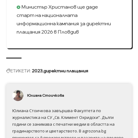
Министър Христанов ще даде
старт на националната
информационна кампания за директни
плащания 2026 в Пловдив
ЕТИКЕТИ:
2023
директни плащания
Юлиана Стоичкова
Юлиана Стоичкова завършва Факултета по
журналистика на СУ „Св. Климент Охридски“. Дълги
години се занимава с печатни медии в областта на
градинарството и цветарството. В agrozona.bg
приоритет са й производството и пазарите на плодове