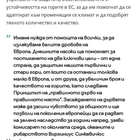
устойчивостта на горите в ЕС, за да им помогнат да се
адаптират към променящия се климат и да подобрят
тяхното количество и качество.
Имаме нужда от помощта на всички, за да
излекуваме белите дробове на
Европа. Днешните насоки ще помогнат за
постигането на две ключови цели – от една
страна, да защитим нашите първични и
стари гори, от които са останали толкова
малко в Европа, и от друга, да увеличим броя и
качеството на горите, като следваме
Принципът на „правилното дърво на
правилното място“. Засаждането на дървета
може да засили чувството за общност и ще
позволи на поколения европейци да се радват
на зелено наследство за години напред, заяви
комисарят по околната среда, океаните и
рибарството Виргиниус
Синкевичюс