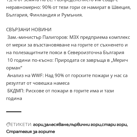
неравномерно: 90% от тези гори се намират в Швеция,
България, Финландия и Румъния.
СВЪРЗАНИ НОВИНИ
Зам.-министър Палигоров: МЗХ предприема комплекс
от мерки за възстановяване на горите от съхненето и
на полезащитните пояси в Североизточна България
10 години по-късно: Природата се завръща в „Мерич
орман“
Анализ на WWF: Над 90% от горските пожари у нас са
резултат от човешка намеса
БКДМП: Рискове от пожари в горите има и тази
година
ЕТИКЕТИ:
гори
залесяване
първични гори
стари гори
Стратегия за горите