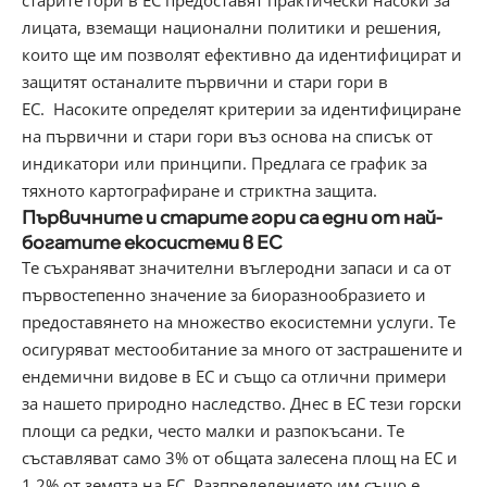
старите гори в ЕС
предоставят практически насоки за
лицата, вземащи национални политики и решения,
които ще им позволят ефективно да идентифицират и
защитят останалите първични и стари гори в
ЕС.
Насоките определят критерии за идентифициране
на първични и стари гори въз основа на списък от
индикатори или принципи. Предлага се график за
тяхното картографиране и стриктна защита.
Първичните и старите гори са едни от най-
богатите екосистеми в ЕС
Те съхраняват значителни въглеродни запаси и са от
първостепенно значение за биоразнообразието и
предоставянето на множество екосистемни услуги. Те
осигуряват местообитание за много от застрашените и
ендемични видове в ЕС и също са отлични примери
за нашето природно наследство. Днес в ЕС тези горски
площи са редки, често малки и разпокъсани. Те
съставляват само 3% от общата залесена площ на ЕС и
1,2% от земята на ЕС. Разпределението им също е