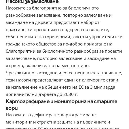
Насоки за залесяване
Насоките
за благоприятно за биологичното
разнообразие залесяване, повторно залесяване и
засаждане на дървета
предоставят набор от
практически препоръки в подкрепа на властите,
собствениците на гори и земи, както и управителите и
гражданското общество за по-добро прилагане на
благоприятни за биологичното разнообразие проекти
за залесяване, повторно залесяване и засаждане на
дървета, включително на местно ниво.
Чрез активно засаждане и естествено възстановяване,
тези насоки представляват един от ключовите етапи
за изпълнение на
обещанието на ЕС за 3 милиарда
допълнителни дървета до 2030 г.
Картографиране и мониторинг на старите
гори
Насоките
за дефиниране, картографиране,
мониторинг и стриктна защита на първичните и