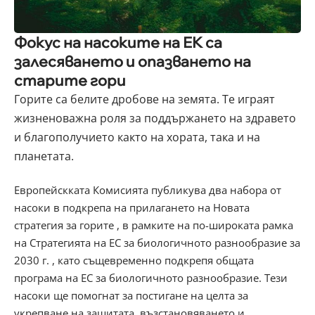
Фокус на насоките на ЕК са
залесяването и опазването на
старите гори
Горите са белите дробове на земята.
Те играят
жизненоважна роля за поддържането на здравето
и благополучието както на хората, така и на
планетата.
Европейскката Комисията публикува два набора от
насоки в подкрепа на прилагането на
Новата
стратегия за горите
, в рамките на по-широката рамка
на
Стратегията на ЕС за биологичното разнообразие за
2030 г.
, като същевременно подкрепя общата
програма на ЕС за биологичното разнообразие.
Тези
насоки ще помогнат за постигане на целта за
укрепване на защитата, възстановяването и