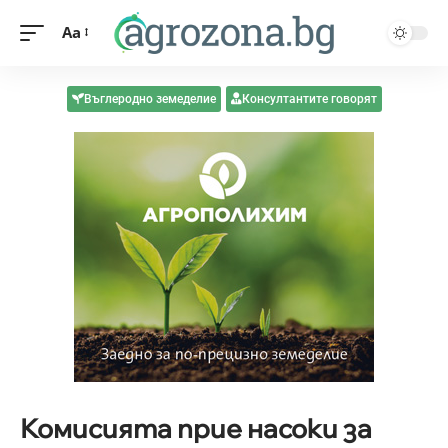
Aa
Въглеродно земеделие
Консултантите говорят
Комисията прие насоки за