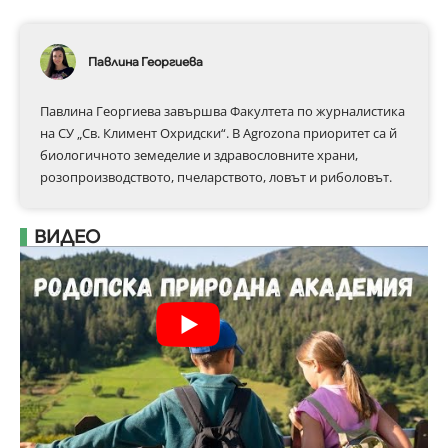
Павлина Георгиева
Павлина Георгиева завършва Факултета по журналистика
на СУ „Св. Климент Охридски“. В Аgrozona приоритет са й
биологичното земеделие и здравословните храни,
розопроизводството, пчеларството, ловът и риболовът.
ВИДЕО