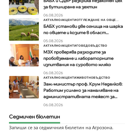
БАБХ и СДВР разкриха незаконен цех
за бутилиране на зехтин
06.08.2026
АКТУАЛНО
АКЦЕНТИ
ОТГЛЕЖДАНЕ НА ОВЦЕ...
БАБХ установи две огнища на шарка
по овцете и козите в област...
05.08.2026
АКТУАЛНО
АКЦЕНТИ
ГОВЕДОВЪДСТВО
МЗХ проверява разходите за
пробовземане и лабораторните
изпитвания на суровото мляко
06.08.2026
АКТУАЛНО
АКЦЕНТИ
ЖИВОТНОВЪДСТВО
Зам.-министър проф. Крум Неделков:
Работим усилено за намаляване на
административната тежест за...
06.08.2026
Седмичен бюлетин
Запиши се за седмичния бюлетин на Агрозона.