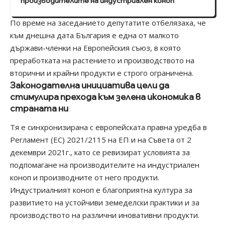
производителите на индустриален коноп
По време на заседанието депутатите отбелязаха, че
към днешна дата България е една от малкото
държави-членки на Европейския съюз, в която
преработката на растението и производството на
вторични и крайни продукти е строго ограничена.
Законодателна инициатива цели да
стимулира прехода към зелена икономика в
страната ни
Тя е синхронизирана с европейската правна уредба в
Регламент (EC) 2021/2115 на ЕП и на Съвета от 2
декември 2021г., като се ревизират условията за
подпомагане на производителите на индустриален
коноп и производните от него продукти.
Индустриалният коноп е благоприятна култура за
развитието на устойчиви земеделски практики и за
производството на различни иновативни продукти.