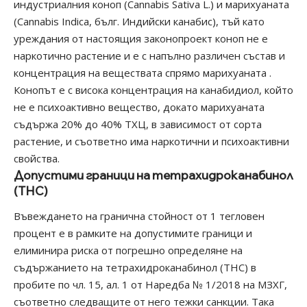
индустриалния коноп (Cannabis Sativa L.) и марихуаната
(Cannabis Indica, бълг. Индийски канабис), тъй като
уреждания от настоящия законопроект коноп не е
наркотично растение и е с напълно различен състав и
концентрация на веществата спрямо марихуаната .
Конопът е с висока концентрация на канабидиол, който
не е психоактивно вещество, докато марихуаната
съдържа 20% до 40% ТХЦ, в зависимост от сорта
растение, и съответно има наркотични и психоактивни
свойства.
Допустими граници на тетрахидроканабинол
(ТНС)
Въвеждането на гранична стойност от 1 тегловен
процент е в рамките на допустимите граници и
елиминира риска от погрешно определяне на
съдържанието на тетрахидроканабинол (ТНС) в
пробите по чл. 15, ал. 1 от Наредба № 1/2018 на МЗХГ,
съответно следващите от него тежки санкции. Така