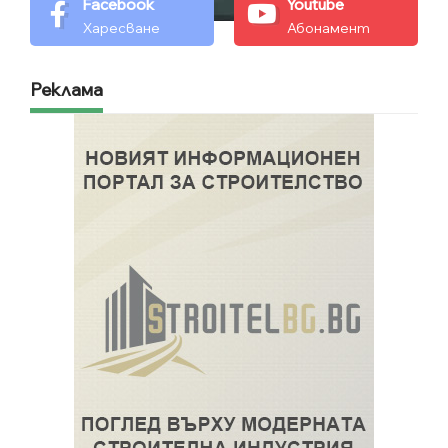
Facebook
Youtube
Харесване
Абонамент
Реклама