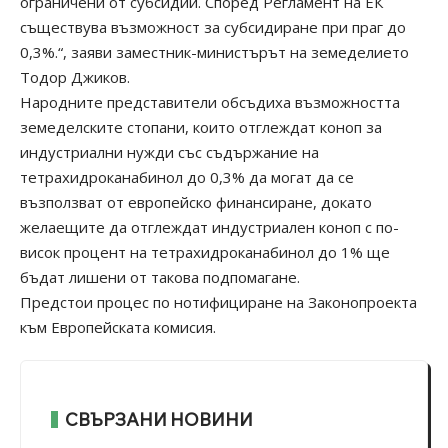
ограничени от субсидии. Според Регламент на ЕК
съществува възможност за субсидиране при праг до
0,3%.“, заяви заместник-министърът на земеделието
Тодор Джиков.
Народните представители обсъдиха възможността
земеделските стопани, които отглеждат коноп за
индустриални нужди със съдържание на
тетрахидроканабинол до 0,3% да могат да се
възползват от европейско финансиране, докато
желаещите да отглеждат индустриален коноп с по-
висок процент на тетрахидроканабинол до 1% ще
бъдат лишени от такова подпомагане.
Предстои процес по нотифициране на Законопроекта
към Европейската комисия.
СВЪРЗАНИ НОВИНИ