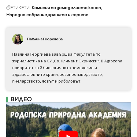
ЕТИКЕТИ:
Комисия по земеделието
коноп
Народно събрание
храните и горите
Павлина Георгиева
Павлина Георгиева завършва Факултета по
журналистика на СУ „Св. Климент Охридски“. В Аgrozona
приоритет са й биологичното земеделие и
здравословните храни, розопроизводството,
пчеларството, ловът и риболовът.
ВИДЕО