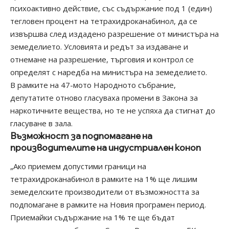
психоактивно действие, със съдържание под 1 (един)
тегловен процент на тетрахидроканабинол, да се
извършва след издадено разрешение от министъра на
земеделието. Условията и редът за издаване и
отнемане на разрешение, търговия и контрол се
определят с наредба на министъра на земеделието.
В рамките на
47-мото
Народното събрание,
депутатите отново гласуваха промени в Закона за
наркотичните вещества, но те не успяха да стигнат до
гласуване в зала.
Възможност за подпомагане на
производителите на индустриален коноп
„Ако приемем допустими граници на
тетрахидроканабинол в рамките на 1% ще лишим
земеделските производители от възможността за
подпомагане в рамките на Новия програмен период.
Приемайки съдържание на 1% те ще бъдат