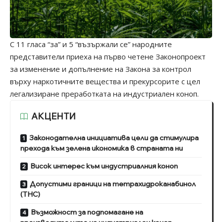
С 11 гласа “за” и 5 “възържали се” народните
представители приеха на първо четене Законопроект
за изменение и допълнение на Закона за контрол
върху наркотичните вещества и прекурсорите с цел
легализиране преработката на индустриален коноп.
АКЦЕНТИ
Законодателна инициатива цели да стимулира
прехода към зелена икономика в страната ни
Висок интерес към индустриалния коноп
Допустими граници на тетрахидроканабинол
(ТНС)
Възможност за подпомагане на