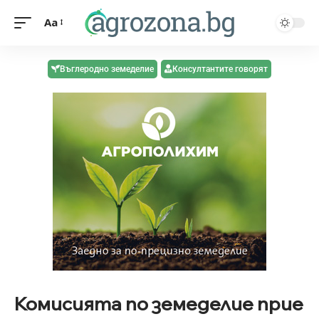
Aa
Въглеродно земеделие
Консултантите говорят
Комисията по земеделие прие