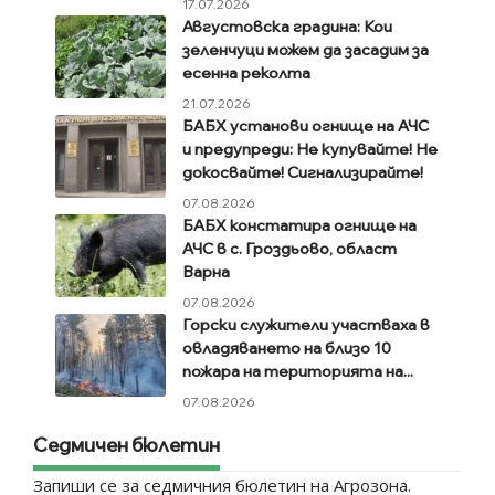
17.07.2026
Августовска градина: Кои
зеленчуци можем да засадим за
есенна реколта
21.07.2026
БАБХ установи огнище на АЧС
и предупреди: Не купувайте! Не
докосвайте! Сигнализирайте!
07.08.2026
БАБХ констатира огнище на
АЧС в с. Гроздьово, област
Варна
07.08.2026
Горски служители участваха в
овладяването на близо 10
пожара на територията на...
07.08.2026
Седмичен бюлетин
Запиши се за седмичния бюлетин на Агрозона.