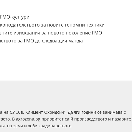
 ГМО-култури
законодателството за новите геномни техники
ните изисквания за новото поколение ГМО
лството за ГМО до следващия мандат
на СУ „Св. Климент Охридски“. Дълги години се занимава с
вото. В agrozona.bg приоритет са й производството и пазарите
рът на земя и хоби градинарството.