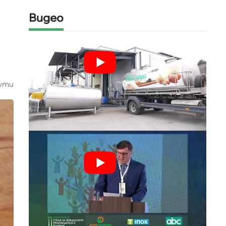
Видео
ути