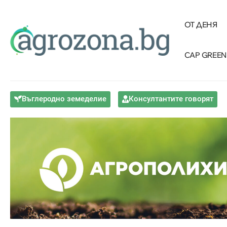
ОТ ДЕНЯ
CAP GREEN
Въглеродно земеделие
Консултантите говорят