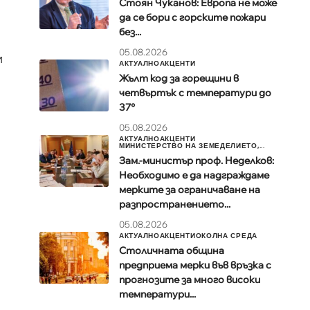
Стоян Чуканов: Европа не може
да се бори с горските пожари
без...
05.08.2026
и
АКТУАЛНО
АКЦЕНТИ
Жълт код за горещини в
четвъртък с температури до
37°
05.08.2026
АКТУАЛНО
АКЦЕНТИ
МИНИСТЕРСТВО НА ЗЕМЕДЕЛИЕТО,...
Зам.-министър проф. Неделков:
Необходимо е да надграждаме
мерките за ограничаване на
разпространението...
05.08.2026
АКТУАЛНО
АКЦЕНТИ
ОКОЛНА СРЕДА
Столичната община
предприема мерки във връзка с
прогнозите за много високи
температури...