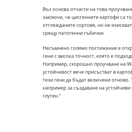
Въз основа отчасти на това проучване
заключи, че цисгенните картофи са т
отглежданите сортове, но не изискв
срещу патогенни гъбички.
Несъмнено голямо постижение е откри
гени с висока точност, която е подх
Например, скорошно проучване на Wag
устойчивост вече присъстват в карто
тези гени да бъдат включени отново.
например за създаване на устойчиви 
глутен.“