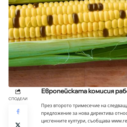
Европейската комисия раб
СПОДЕЛИ
През второто тримесечие на следваща
предложение за нова директива относ
цисгенните култури, съобщава www.res