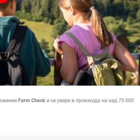
ложение
Farm Check
и се увери в произхода на над 75 000