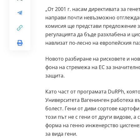
„От 2001 г. насам директивата за ге
направи почти невъзможно отглеждане
комисия ще представи предложение за
регулацията да бъде разхлабена и цис
навлизат по-лесно на европейския па
Новото разбиране на рисковете и нов
фона на стремежа на ЕС за значителн
защита.
Като част от програмата DuRPh, която 
Университета Вагенинген работеха в
болест. Гени от диви сортове картофи
този път не с гени от други видове, а
форма на генно инженерство цисгенеза
за вида гени.