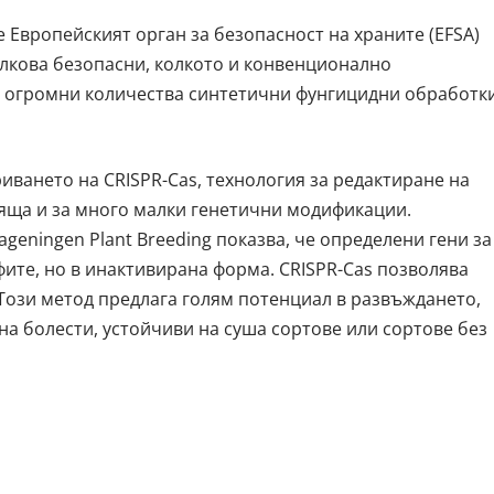
 Европейският орган за безопасност на храните (EFSA)
олкова безопасни, колкото и конвенционално
ат огромни количества синтетични фунгицидни обработк
ването на CRISPR-Cas, технология за редактиране на
одяща и за много малки генетични модификации.
eningen Plant Breeding показва, че определени гени за
фите, но в инактивирана форма. CRISPR-Cas позволява
 Този метод предлага голям потенциал в развъждането,
на болести, устойчиви на суша сортове или сортове без