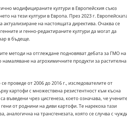
нетично модифицираните култури в Европейския съюз
то на тези култури в Европа. През 2023 г. Европейскат
 актуализиране на настоящата директива. Очаква се
генните и генно-редактираните култури да могат да
зар в бъдеще.
ите методи на отглеждане подновяват дебата за ГМО на
о намаляване на агрохимичните продукти за растителна
се проведе от 2006 до 2016 г., изследователите от
ърху картофи с множествена резистентност към късна
 са въведени чрез цисгенеза, което означава, че ученит
 с гени от роднини на диви картофи. Те нарекоха тази
, аналогична на трансгенезата, която се случва с чужд