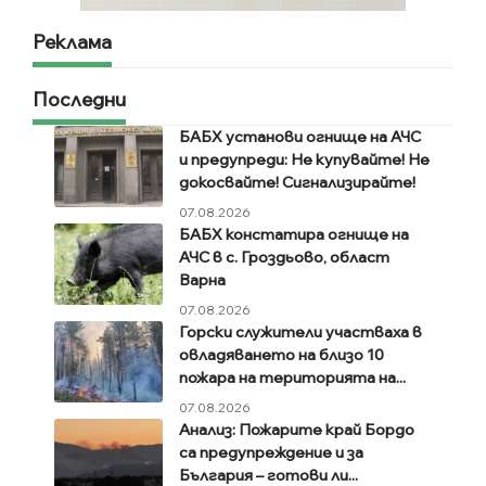
Реклама
Последни
БАБХ установи огнище на АЧС
и предупреди: Не купувайте! Не
докосвайте! Сигнализирайте!
07.08.2026
БАБХ констатира огнище на
АЧС в с. Гроздьово, област
Варна
07.08.2026
Горски служители участваха в
овладяването на близо 10
пожара на територията на...
07.08.2026
Анализ: Пожарите край Бордо
са предупреждение и за
България – готови ли...