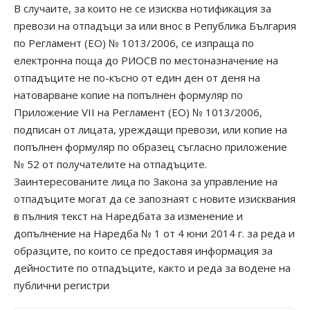
В случаите, за които не се изисква нотификация за
превози на отпадъци за или внос в Република България
по Регламент (ЕО) № 1013/2006, се изпраща по
електронна поща до РИОСВ по местоназначение на
отпадъците не по-късно от един ден от деня на
натоварване копие на попълнен формуляр по
Приложение VII на Регламент (ЕО) № 1013/2006,
подписан от лицата, уреждащи превози, или копие на
попълнен формуляр по образец съгласно приложение
№ 52 от получателите на отпадъците.
Заинтересованите лица по Закона за управление на
отпадъците могат да се запознаят с новите изисквания
в пълния текст на
Наредбата за изменение и
допълнение на Наредба № 1 от 4 юни 2014 г. за реда и
образците, по които се предоставя информация за
дейностите по отпадъците, както и реда за водене на
публични регистри