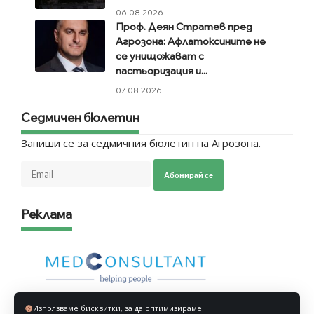
06.08.2026
Проф. Деян Стратев пред
Агрозона: Афлатоксините не
се унищожават с
пастьоризация и...
07.08.2026
Седмичен бюлетин
Запиши се за седмичния бюлетин на Агрозона.
Абонирай се
Реклама
Използваме бисквитки, за да оптимизираме