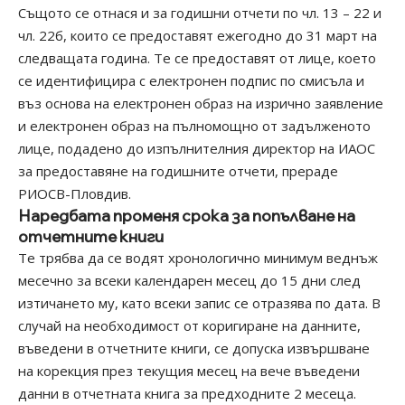
Същото се отнася и за годишни отчети по чл. 13 – 22 и
чл. 22б, които се предоставят ежегодно до 31 март на
следващата година. Те се предоставят от лице, което
се идентифицира с електронен подпис по смисъла и
въз основа на електронен образ на изрично заявление
и електронен образ на пълномощно от задълженото
лице, подадено до изпълнителния директор на ИАОС
за предоставяне на годишните отчети, прераде
РИОСВ-Пловдив.
Наредбата променя срока за попълване на
отчетните книги
Те трябва да се водят хронологично минимум веднъж
месечно за всеки календарен месец до 15 дни след
изтичането му, като всеки запис се отразява по дата. В
случай на необходимост от коригиране на данните,
въведени в отчетните книги, се допуска извършване
на корекция през текущия месец на вече въведени
данни в отчетната книга за предходните 2 месеца.