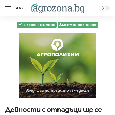
Aa
Въглеродно земеделие
Консултантите говорят
Дейности с отпадъци ще се