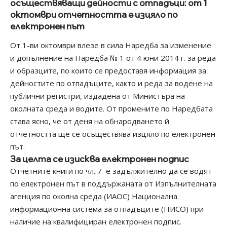
осъществяващи дейности с отпадъци: от 1
октомври отчетността е изцяло по
електронен път
От 1-ви октомври влезе в сила Наредба за изменение
и допълнение на Наредба № 1 от 4 юни 2014 г. за реда
и образците, по които се предоставя информация за
дейностите по отпадъците, както и реда за водене на
публични регистри, издадена от Министъра на
околната среда и водите. От промените по Наредбата
става ясно, че от деня на обнародването й
отчетността ще се осъществява изцяло по електронен
път.
За целта се изисква електронен подпис
Отчетните книги по чл. 7 е задължително да се водят
по електронен път в поддържаната от Изпълнителната
агенция по околна среда (ИАОС) Национална
информационна система за отпадъците (НИСО) при
наличие на квалифициран електронен подпис.