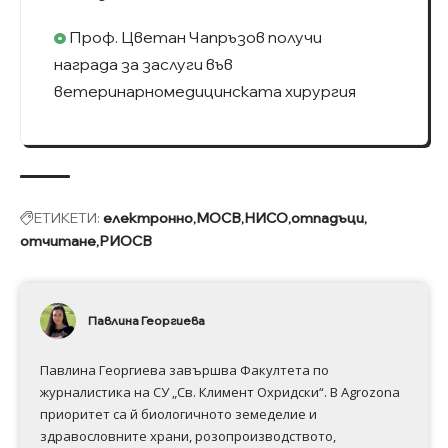
Проф. Цветан Чапръзов получи
награда за заслуги във
ветеринарномедицинската хирургия
ЕТИКЕТИ:
електронно
МОСВ
НИСО
отпадъци
отчитане
РИОСВ
Павлина Георгиева
Павлина Георгиева завършва Факултета по
журналистика на СУ „Св. Климент Охридски“. В Аgrozona
приоритет са й биологичното земеделие и
здравословните храни, розопроизводството,