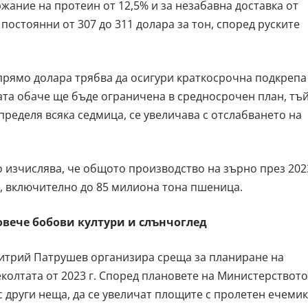
жание на протеин от 12,5% и за незабавна доставка от
остоянни от 307 до 311 долара за тон, според руските
прямо долара трябва да осигури краткосрочна подкрепа
ата обаче ще бъде ограничена в средносрочен план, тъ
определя всяка седмица, се увеличава с отслабването на
 изчислява, че общото производство на зърно през 202
а, включително до 85 милиона тона пшеница.
овече бобови култури и слънчоглед
итрий Патрушев организира среща за планиране на
еколтата от 2023 г. Според плановете на Министерството
с други неща, да се увеличат площите с пролетен ечемик