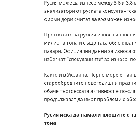
Русия може да изнесе между 3,6 и 3,8
анализатори от руската консултантска
фирми дори считат за възможен износ
Прогнозите за руския износ на пшени
милиона тона и също така обясняват
пазари. Официални данни за износа от
избегнат “спекулациите” за износа, п
Както и в Украйна, Черно море е най-
старообредните новогодишни празниц
обаче търговската активност е по-сл
продължават да имат проблеми с обез
Русия иска да намали площите с пше
тона