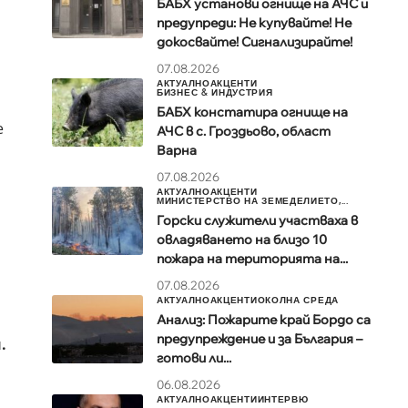
БАБХ установи огнище на АЧС и
предупреди: Не купувайте! Не
докосвайте! Сигнализирайте!
07.08.2026
АКТУАЛНО
АКЦЕНТИ
БИЗНЕС & ИНДУСТРИЯ
БАБХ констатира огнище на
е
АЧС в с. Гроздьово, област
Варна
07.08.2026
АКТУАЛНО
АКЦЕНТИ
МИНИСТЕРСТВО НА ЗЕМЕДЕЛИЕТО,...
Горски служители участваха в
овладяването на близо 10
пожара на територията на...
07.08.2026
АКТУАЛНО
АКЦЕНТИ
ОКОЛНА СРЕДА
Анализ: Пожарите край Бордо са
предупреждение и за България –
.
готови ли...
06.08.2026
АКТУАЛНО
АКЦЕНТИ
ИНТЕРВЮ