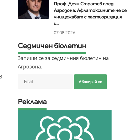
Проф. Деян Стратев пред
Агрозона: Афлатоксините не се
унищожават с пастьоризация
и...
07.08.2026
й
Седмичен бюлетин
Запиши се за седмичния бюлетин на
Агрозона.
3
Абонирай се
Реклама