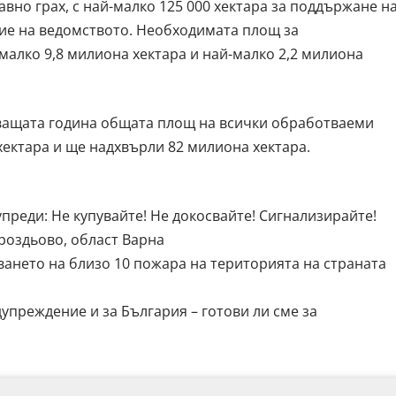
лавно грах, с най-малко 125 000 хектара за поддържане н
ие на ведомството. Необходимата площ за
малко 9,8 милиона хектара и най-малко 2,2 милиона
ващата година общата площ на всички обработваеми
 хектара и ще надхвърли 82 милиона хектара.
преди: Не купувайте! Не докосвайте! Сигнализирайте!
Гроздьово, област Варна
ването на близо 10 пожара на територията на страната
упреждение и за България – готови ли сме за