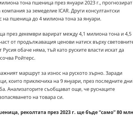
 милиона тона пшеница през януари 2023 г., прогнозират
 компания за земеделие ICAR. Други консултантски
 на пшеница до 4 милиона тона за януари.
ца през декември варират между 4,1 милиона тона и 4,5
 част от продължаващия ценови натиск върху световнит
 Русия обаче няма, тъй като руските власти искат да
осочва Ройтерс.
важният маршрут за износ на руското зърно. Заради
и, които приключиха на 9 януари, през последните дни
аба. Анализаторите съобщават още, че руснаците
опасяването на товара си.
ница, реколтата през 2023 г. ще бъде “само” 80 млн