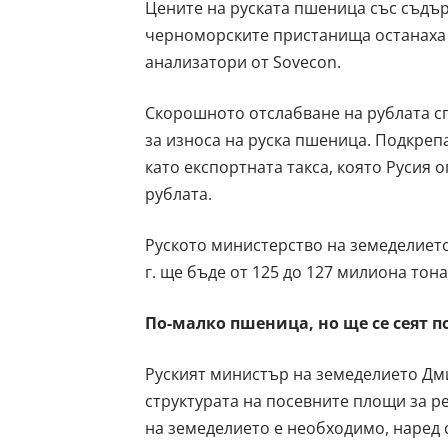
Цените на руската пшеница със съдър
черноморските пристанища останаха п
анализатори от Sovecon.
Скорошното отслабване на рублата с
за износа на руска пшеница. Подкреп
като експортната такса, която Русия 
рублата.
Руското министерство на земеделието
г. ще бъде от 125 до 127 милиона тон
По-малко пшеница, но ще се сеят п
Руският министър на земеделието Дм
структурата на посевните площи за р
на земеделието е необходимо, наред 