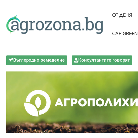
ОТ ДЕНЯ
CAP GREEN
Въглеродно земеделие
Консултантите говорят