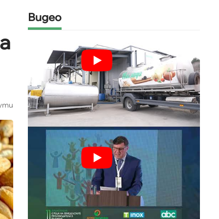
Видео
а
ути