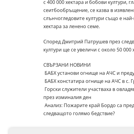
с 400 000 хектара и бобови култури, г
сеитбообръщение, се казва в изявлен
слънчогледовите култури също е най-
хектара за ленено семе.
Според Дмитрий Патрушев през след
култури ще се увеличи с около 50 000
СВЪРЗАНИ НОВИНИ
БАБХ установи огнище на АЧС и преду
БАБХ констатира огнище на АЧС в с. 
Горски служители участваха в овладя
през изминалия ден
Анализ: Пожарите край Бордо са пред
следващото голямо бедствие?