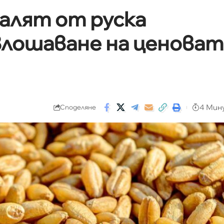
залят от руска
 влошаване на ценоват
4 Мин
Споделяне