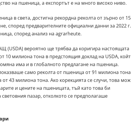
во на пшеница, а експортът е на много високо ниво.
ница в света, достигна рекордна реколта от зърно от 15
не, според предварителните официални данни за 2022 г.
ница, според анализ на agrarheute.
АЩ (USDA) вероятно ще трябва да коригира настоящата
 от 10 милиона тона в предстоящия доклад на USDA, кой
Промяна има и в глобалното предлагане на пшеница.
показваше само реколта от пшеница от 91 милиона тона
 от 43 милиона тона. Ако корекцията се случи, това мож
арите и цените на пшеницата, тъй като това би
 световния пазар, отколкото се предполагаше
уари