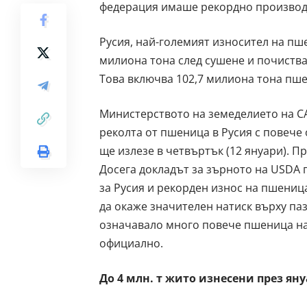
федерация имаше рекордно производст
Русия, най-големият износител на пше
милиона тона след сушене и почиства
Това включва 102,7 милиона тона пше
Министерството на земеделието на С
реколта от пшеница в Русия с повече
ще излезе в четвъртък (12 януари). 
Досега докладът за зърното на USDA 
за Русия и рекорден износ на пшеница
да окаже значителен натиск върху паз
означавало много повече пшеница на
официално.
До 4 млн. т жито изнесени през ян