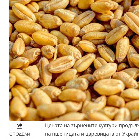
Цената на зърнените култури продълж
на пшеницата и царевицата от Украйна
СПОДЕЛИ