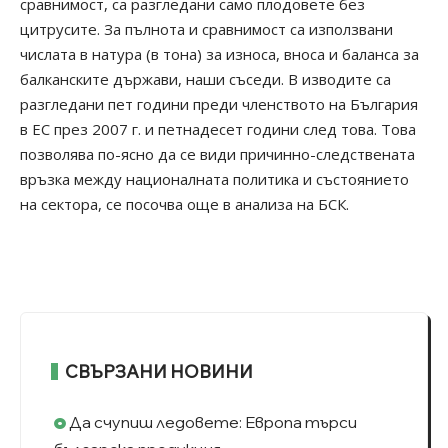
сравнимост, са разгледани само плодовете без
цитрусите. За пълнота и сравнимост са използвани
числата в натура (в тона) за износа, вноса и баланса за
балканските държави, наши съседи. В изводите са
разгледани пет години преди членството на България
в ЕС през 2007 г. и петнадесет години след това. Това
позволява по-ясно да се види причинно-следствената
връзка между националната политика и състоянието
на сектора, се посочва още в анализа на БСК.
СВЪРЗАНИ НОВИНИ
Да счупиш ледовете: Европа търси