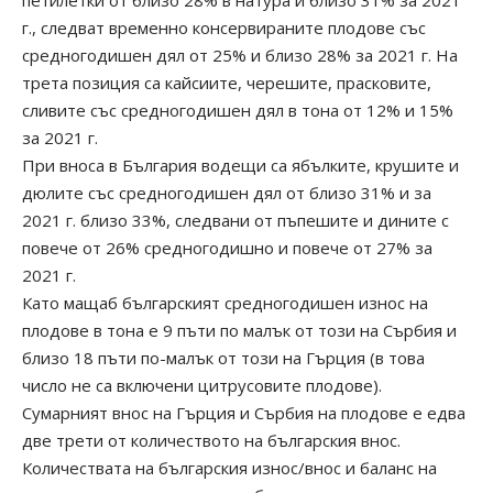
петилетки от близо 28% в натура и близо 31% за 2021
г., следват временно консервираните плодове със
средногодишен дял от 25% и близо 28% за 2021 г. На
трета позиция са кайсиите, черешите, прасковите,
сливите със средногодишен дял в тона от 12% и 15%
за 2021 г.
При вноса в България водещи са ябълките, крушите и
дюлите със средногодишен дял от близо 31% и за
2021 г. близо 33%, следвани от пъпешите и дините с
повече от 26% средногодишно и повече от 27% за
2021 г.
Като мащаб българският средногодишен износ на
плодове в тона е 9 пъти по малък от този на Сърбия и
близо 18 пъти по-малък от този на Гърция (в това
число не са включени цитрусовите плодове).
Сумарният внос на Гърция и Сърбия на плодове е едва
две трети от количеството на българския внос.
Количествата на българския износ/внос и баланс на