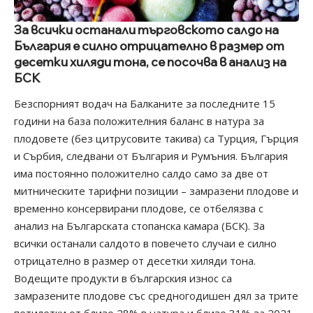
За всички останали търговското салдо на
България е силно отрицателно в размер от
десетки хиляди тона, се посочва в анализ на
БСК
Безспорният водач на Балканите за последните 15
години на база положителния баланс в натура за
плодовете (без цитрусовите такива) са Турция, Гърция
и Сърбия, следвани от България и Румъния. България
има постоянно положително салдо само за две от
митническите тарифни позиции – замразени плодове и
временно консервирани плодове, се отбелязва с
анализ на Българската стопанска камара (БСК). За
всички останали салдото в повечето случаи е силно
отрицателно в размер от десетки хиляди тона.
Водещите продукти в българския износ са
замразените плодове със средногодишен дял за трите