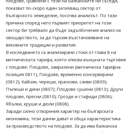
плодове, сравнени с тези на балканските ни съседи,
показват по-скоро един затихващ сектор от
българското земеделие, посочва анализът. По тази
причина според него първият приоритет на този
сектор би трябвало да бъде задълбочения анализ на
овощарството, за да търсим възстановяване на
вековните традиции и развитие.
В изследването са анализирани стоки от глава 8 на
митническата тарифа, която описва външната търговия
с плодове: Плодове, замразени (митническа тарифна
позиция 0811); Плодове, временно консервирани
(0812); Кайсии, череши, праскови, сливи (0809);
Пъпеши и дини (0807); Плодове сушени (0813); Други
плодове, пресни (0810); Грозде и стафиди (0806);
Ябълки, круши и дюли (0808).
Заради силно отворения характер на българската
икономика, тези данни дават и обща характеристика
за производството на плодове. За да има балканска