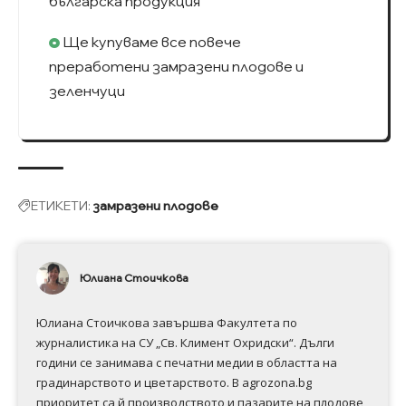
българска продукция
Ще купуваме все повече
преработени замразени плодове и
зеленчуци
ЕТИКЕТИ:
замразени плодове
Юлиана Стоичкова
Юлиана Стоичкова завършва Факултета по
журналистика на СУ „Св. Климент Охридски“. Дълги
години се занимава с печатни медии в областта на
градинарството и цветарството. В agrozona.bg
приоритет са й производството и пазарите на плодове