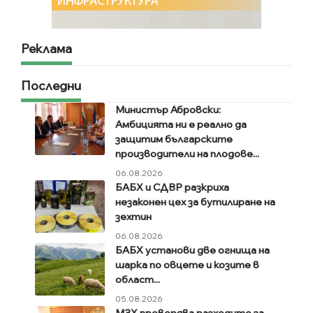
Реклама
Последни
Министър Абровски:
Амбицията ни е реално да
защитим българските
производители на плодове...
06.08.2026
БАБХ и СДВР разкриха
незаконен цех за бутилиране на
зехтин
06.08.2026
БАБХ установи две огнища на
шарка по овцете и козите в
област...
05.08.2026
МЗХ проверява разходите за