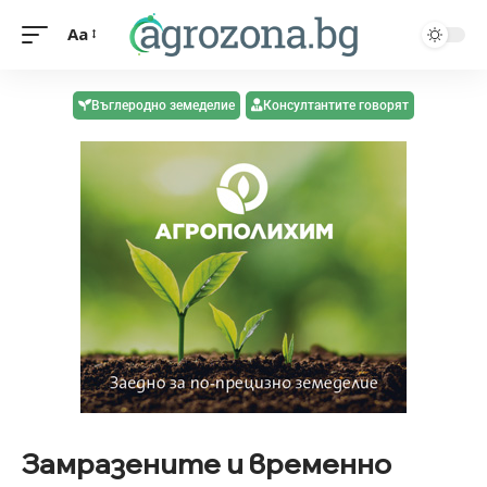
Aa
Въглеродно земеделие
Консултантите говорят
Замразените и временно