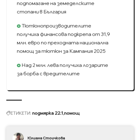
подпомагане на земеделските
стопани в България
Тютюнопроизводителите
получиха финансова подкрепа от 31,9
млн. евро по преходната национална
помощ за тютюн за Кампания 2025
Над 2 млн. лева получиха лозарите
за борба с вредителите
ЕТИКЕТИ:
подмярка 22.1
помощ
Юлиана Стоичкова