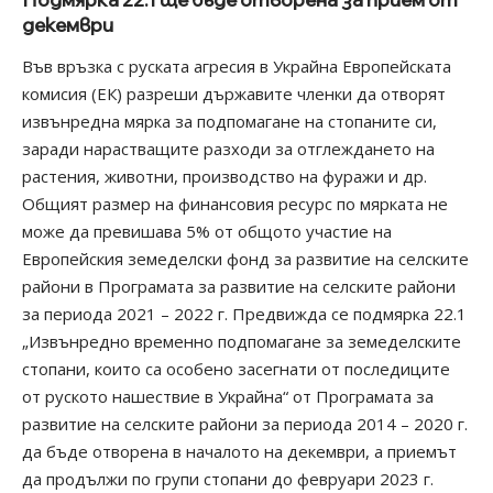
декември
Във връзка с руската агресия в Украйна Европейската
комисия (ЕК) разреши държавите членки да отворят
извънредна мярка за подпомагане на стопаните си,
заради нарастващите разходи за отглеждането на
растения, животни, производство на фуражи и др.
Общият размер на финансовия ресурс по мярката не
може да превишава 5% от общото участие на
Европейския земеделски фонд за развитие на селските
райони в Програмата за развитие на селските райони
за периода 2021 – 2022 г. Предвижда се подмярка 22.1
„Извънредно временно подпомагане за земеделските
стопани, които са особено засегнати от последиците
от руското нашествие в Украйна“ от Програмата за
развитие на селските райони за периода 2014 – 2020 г.
да бъде отворена в началото на декември, а приемът
да продължи по групи стопани до февруари 2023 г.