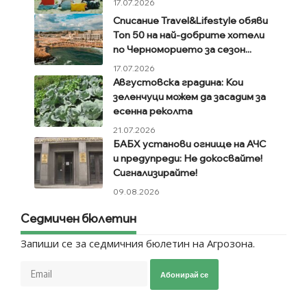
17.07.2026
Списание Travel&Lifestyle обяви
Топ 50 на най-добрите хотели
по Черноморието за сезон...
17.07.2026
Августовска градина: Кои
зеленчуци можем да засадим за
есенна реколта
21.07.2026
БАБХ установи огнище на АЧС
и предупреди: Не докосвайте!
Сигнализирайте!
09.08.2026
Седмичен бюлетин
Запиши се за седмичния бюлетин на Агрозона.
Абонирай се