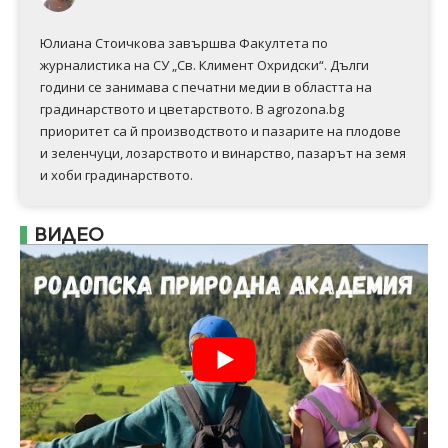
Юлиана Стоичкова завършва Факултета по
журналистика на СУ „Св. Климент Охридски“. Дълги
години се занимава с печатни медии в областта на
градинарството и цветарството. В agrozona.bg
приоритет са й производството и пазарите на плодове
и зеленчуци, лозарството и винарство, пазарът на земя
и хоби градинарството.
ВИДЕО