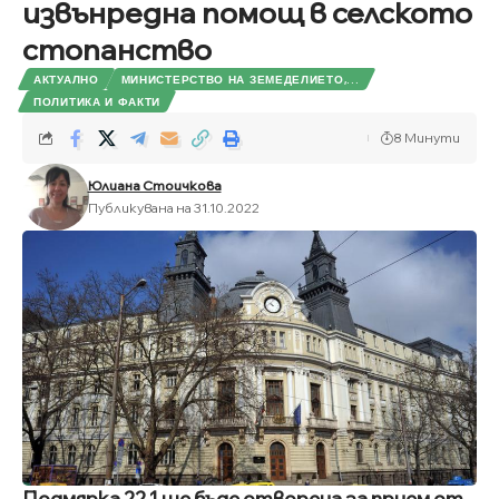
извънредна помощ в селското
стопанство
АКТУАЛНО
МИНИСТЕРСТВО НА ЗЕМЕДЕЛИЕТО,...
ПОЛИТИКА И ФАКТИ
8 Минути
Юлиана Стоичкова
Публикувана на 31.10.2022
Подмярка 22.1 ще бъде отворена за прием от