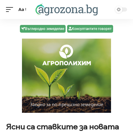
Aa
Въглеродно земеделие
Консултантите говорят
Ясни са ставките за новата