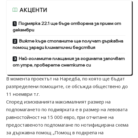
АКЦЕНТИ
Подмярка 22.1 ще бъде отворена за прием от
декември
Вижте къде стопаните ще получат държавна
помощ заради климатични бедствия
Най-големите плащания за годината започват
от утре, проверете сметките си
В момента проектът на Наредба, по която ще бъдат
разпределени помощите, се обсъжда обществено до
11 ноември т.г.
Според изискванията максималният размер на
подпомагането по подмярката е в размер на левовата
равностойност на 15 000 евро, при отчитане на
предоставеното подпомагане по нотифицирана схема
за държавна помощ „Помощ в подкрепа на