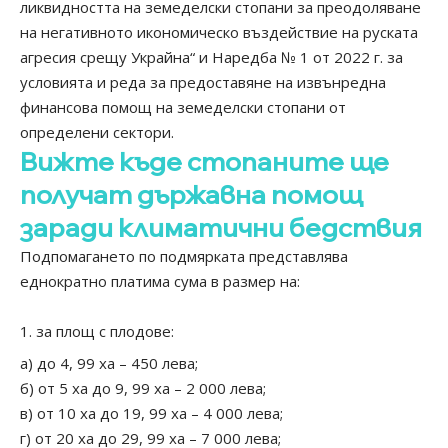
ликвидността на земеделски стопани за преодоляване
на негативното икономическо въздействие на руската
агресия срещу Украйна“ и Наредба № 1 от 2022 г. за
условията и реда за предоставяне на извънредна
финансова помощ на земеделски стопани от
определени сектори.
Вижте къде стопаните ще
получат държавна помощ
заради климатични бедствия
Подпомагането по подмярката представлява
еднократно платима сума в размер на:
за площ с плодове:
а) до 4, 99 ха – 450 лева;
б) от 5 ха до 9, 99 ха – 2 000 лева;
в) от 10 ха до 19, 99 ха – 4 000 лева;
г) от 20 ха до 29, 99 ха – 7 000 лева;