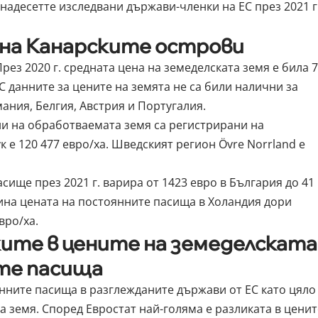
надесетте изследвани държави-членки на ЕС през 2021 г
 на Канарските острови
рез 2020 г. средната цена на земеделската земя е била 
ЕС данните за цените на земята не са били налични за
ания, Белгия, Австрия и Португалия.
и на обработваемата земя са регистрирани на
к е 120 477 евро/ха. Шведският регион Övre Norrland е
сище през 2021 г. варира от 1423 евро в България до 41
ина цената на постоянните пасища в Холандия дори
вро/ха.
ките в цените на земеделската
ите пасища
нните пасища в разглежданите държави от ЕС като цяло
а земя. Според Евростат най-голяма е разликата в ценит