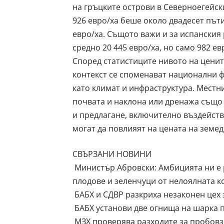
на гръцките острови в Северноегейск
926 евро/ха беше около двадесет път
евро/ха. Същото важи и за испанския
средно 20 445 евро/ха, но само 982 е
Според статистиците нивото на ценит
контекст се споменават национални ф
като климат и инфраструктура. Местн
почвата и наклона или дренажа също 
и предлагане, включително въздейств
могат да повлияят на цената на земед
СВЪРЗАНИ НОВИНИ
Министър Абровски: Амбицията ни е 
плодове и зеленчуци от нелоялната 
БАБХ и СДВР разкриха незаконен цех 
БАБХ установи две огнища на шарка п
МЗХ проверява разходите за пробовз