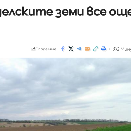
делските земи все ощ
2 Мин
Споделяне