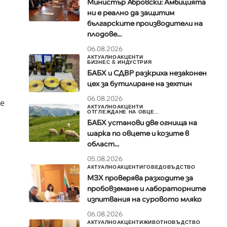
Министър Абровски: Амбицията
ни е реално да защитим
българските производители на
плодове...
06.08.2026
АКТУАЛНО
АКЦЕНТИ
БИЗНЕС & ИНДУСТРИЯ
БАБХ и СДВР разкриха незаконен
цех за бутилиране на зехтин
06.08.2026
не
АКТУАЛНО
АКЦЕНТИ
ОТГЛЕЖДАНЕ НА ОВЦЕ...
БАБХ установи две огнища на
шарка по овцете и козите в
област...
05.08.2026
АКТУАЛНО
АКЦЕНТИ
ГОВЕДОВЪДСТВО
МЗХ проверява разходите за
пробовземане и лабораторните
изпитвания на суровото мляко
06.08.2026
АКТУАЛНО
АКЦЕНТИ
ЖИВОТНОВЪДСТВО