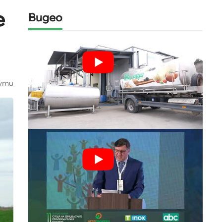
е
Видео
ути