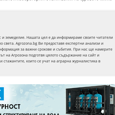
с и земеделие. Нашата цел е да информираме своите читатели
по света. Agrozona.bg Ви предоставя експертни анализи и
информация за важни срокове и събития. При нас ще намерите
път на Агрозона подготвя цялото съдържание на сайт и
 и стажантите, които се учат на аграрна журналистика в