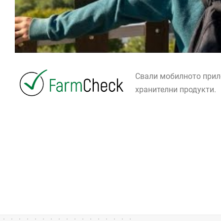
Свали мобилното при
хранителни продукти.