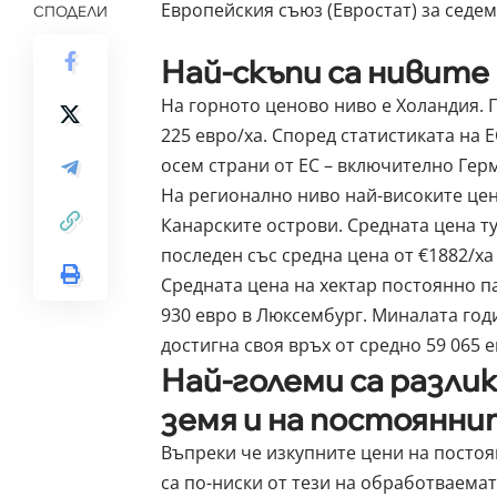
Европейския съюз (Евростат) за седем
СПОДЕЛИ
Най-скъпи са нивите
На горното ценово ниво е Холандия. П
225 евро/ха. Според статистиката на 
осем страни от ЕС – включително Герм
На регионално ниво най-високите цен
Канарските острови. Средната цена ту
последен със средна цена от €1882/ха
Средната цена на хектар постоянно па
930 евро в Люксембург. Миналата год
достигна своя връх от средно 59 065 е
Най-големи са разли
земя и на постоянн
Въпреки че изкупните цени на постоя
са по-ниски от тези на обработваемат