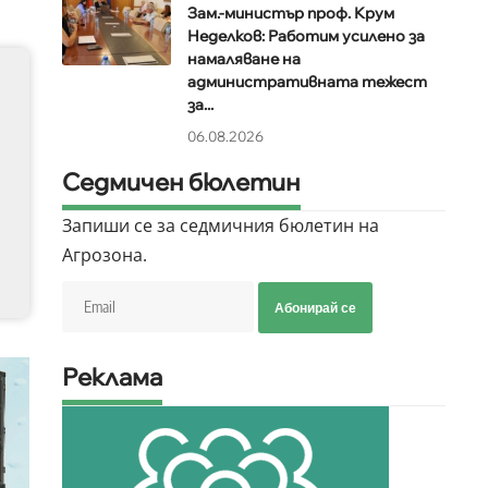
Зам.-министър проф. Крум
Неделков: Работим усилено за
намаляване на
административната тежест
за...
06.08.2026
Седмичен бюлетин
Запиши се за седмичния бюлетин на
Агрозона.
Абонирай се
Реклама