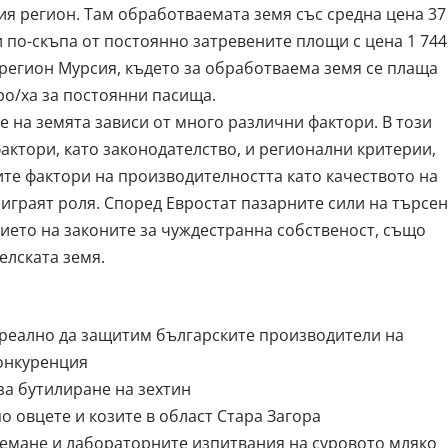
ия регион. Там обработваемата земя със средна цена 37
и по-скъпа от постоянно затревените площи с цена 1 744
 регион Мурсия, където за обработваема земя се плаща
вро/ха за постоянни пасища.
е на земята зависи от много различни фактори. В този
актори, като законодателство, и регионални критерии,
ите фактори на производителността като качеството на
играят роля. Според Евростат пазарните сили на търсе
ието на законите за чуждестранна собственост, също
елската земя.
реално да защитим българските производители на
конкуренция
за бутилиране на зехтин
о овцете и козите в област Стара Загора
емане и лабораторните изпитвания на суровото мляко