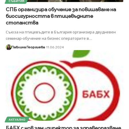
СЪБИТИЯ
СПБ организира обучение за повишаване на
биосигурността в птицевъдните
стопанства
Съюза на птицевъдите в България организира двудневен
семинар-обучение на бизнес операторите в
…
Павлина Георгиева
11.06.2024
АКТУАЛНО
БАБХ с нов зам.-директор за здравеопазване