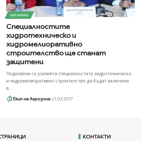
АКТУАЛНО
Специалностите
хидротехническо и
хидромелиоративно
строителство ще станат
защитени
Подновени са усилията специалностите хидротехническо
и хидромелиоративно строителство да бъдат включени
в
…
Екип на Агрозона
21.03.2017
СТРАНИЦИ
КОНТАКТИ