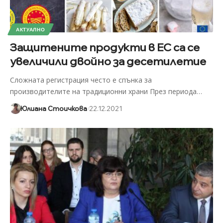
АКТУАЛНО
Защитените продукти в ЕС са се
увеличили двойно за десетилетие
Сложната регистрация често е спънка за
производителите на традиционни храни През периода
…
Юлиана Стоичкова
22.12.2021