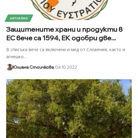
АКТУАЛНО
Защитените храни и продукти в
ЕС вече са 1594, ЕК одобри две...
В списъка вече са включени и мед от Словения, както и
агнешко
…
Юлиана Стоичкова
04.10.2022