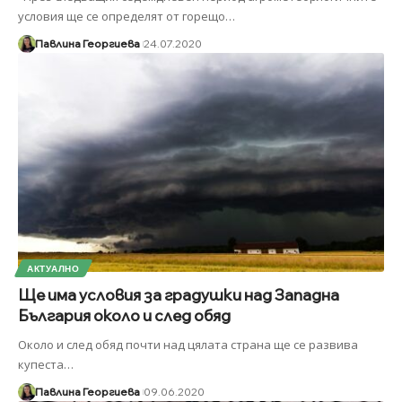
условия ще се определят от горещо
…
Павлина Георгиева
24.07.2020
АКТУАЛНО
Ще има условия за градушки над Западна
България около и след обяд
Около и след обяд почти над цялата страна ще се развива
купеста
…
Павлина Георгиева
09.06.2020