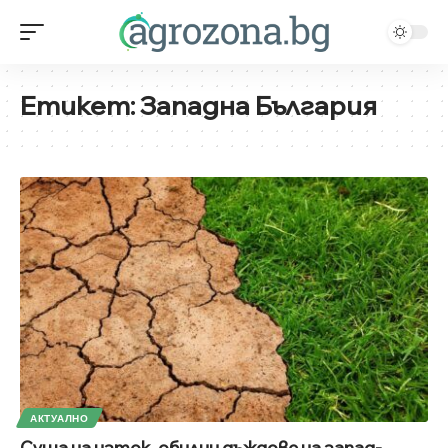
Етикет:
Западна България
АКТУАЛНО
Суша на изток, обилни дъждове на запад-