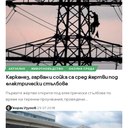
АКТУАЛНО
ЖИВОТНОВЪДСТВО
ОКОЛНА СРЕДА
Керкенез, гарван и сойка са сред жертви под
електрически стълбове
Първите жертви открити под електрически стълбове по
време на теренни проучвания, проведени
…
Георги Узунов
29.07.2018