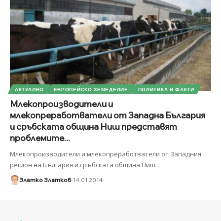
АКТУАЛНО
ЕВРОПЕЙСКО ЗЕМЕДЕЛИЕ
ПОЛИТИКА И ФАКТИ
Млекопроизводители и
млекопреработватели от Западнa България
и сръбската община Ниш представят
проблемите...
Млекопроизводители и млекопреработватели от Западния
регион на България и сръбската община Ниш
…
Златко Златков
14.01.2014