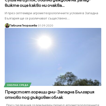
вижте още какво ни очаква...
И през септември агрометеорологичните условия в Западна
България ще се различават съществено
…
Павлина Георгиева
01.09.2020
ОКОЛНА СРЕДА
Предстоят горещи дни- Западна България
отново под дъждовен облак
През следващия седемдневен период агрометеорлогичните