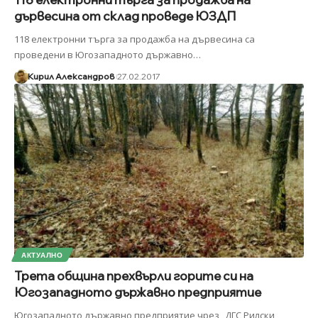
дървесина от склад проведе ЮЗДП
118 електронни търга за продажба на дървесина са
проведени в Югозападното държавно
…
Кирил Александров
27.02.2017
АКТУАЛНО
Трета община прехвърли горите си на
Югозападното държавно предприятие
Югозападното държавно предприятие чрез „ДГС Рилски