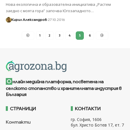
Нова екологична и образователна инициатива „Растем
заедно с моята гора” започва Югозападното
…
Кирил Александров
27.10.2016
1
2
3
4
5
6
О
нлайн медийна платформа, посветена на
селското стопанство и хранителната индустрия в
България
СТРАНИЦИ
КОНТАКТИ
гр. София, 1606
Контакти
бул. Христо Ботев 17, ет. 7