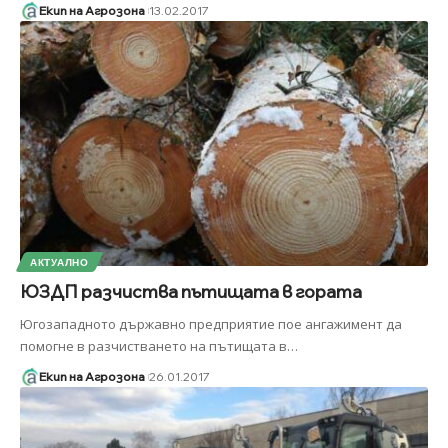
Екип на Агрозона
13.02.2017
АКТУАЛНО
ЮЗДП разчиства пътищата в гората
Югозападното държавно предприятие пое ангажимент да
помогне в разчистването на пътищата в
…
Екип на Агрозона
26.01.2017