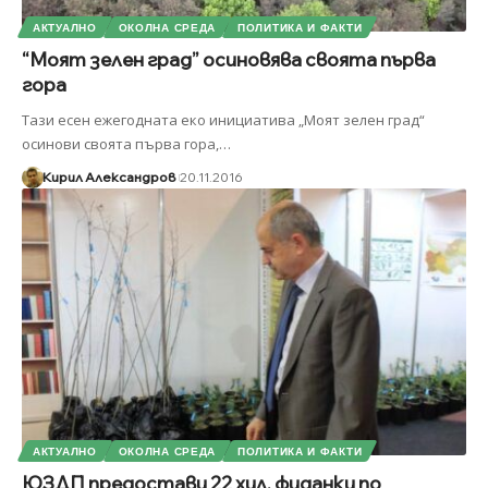
АКТУАЛНО
ОКОЛНА СРЕДА
ПОЛИТИКА И ФАКТИ
“Моят зелен град” осиновява своята първа
гора
Тази есен ежегодната еко инициатива „Моят зелен град“
осинови своята първа гора,
…
Кирил Александров
20.11.2016
АКТУАЛНО
ОКОЛНА СРЕДА
ПОЛИТИКА И ФАКТИ
ЮЗДП предостави 22 хил. фиданки по