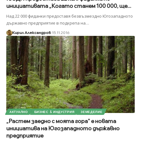
инициативата „Когато станем 100 000, ще...
Над 22 000 фиданки предоставя безвъзмездно Югозападното
държавно предприятие в подкрепа на
…
Кирил Александров
15.11.2016
АКТУАЛНО
БИЗНЕС & ИНДУСТРИЯ
ЗЕМЕДЕЛИЕ
„Растем заедно с моята гора” е новата
инициатива на Югозападното държавно
предприятие