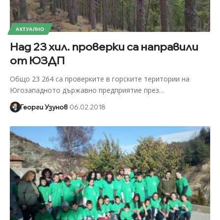
АКТУАЛНО
Над 23 хил. проверки са направили
от ЮЗДП
Общо 23 264 са проверките в горските територии на
Югозападното държавно предприятие през
…
Георги Узунов
06.02.2018