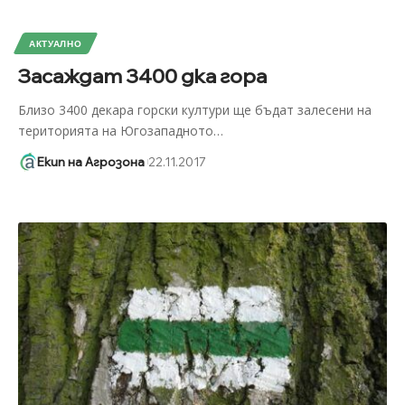
АКТУАЛНО
Засаждат 3400 дка гора
Близо 3400 декара горски култури ще бъдат залесени на
територията на Югозападното
…
Екип на Агрозона
22.11.2017