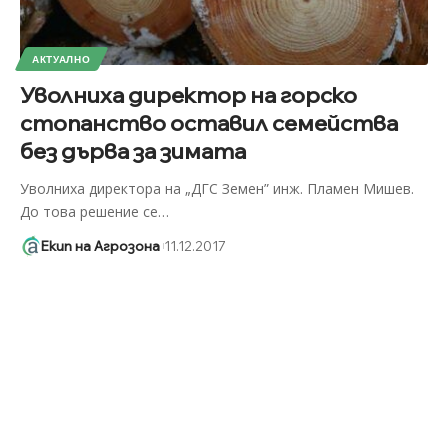
АКТУАЛНО
Уволниха директор на горско
стопанство оставил семейства
без дърва за зимата
Уволниха директора на „ДГС Земен” инж. Пламен Мишев.
До това решение се
…
Екип на Агрозона
11.12.2017