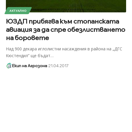
АКТУАЛНО
ЮЗДП прибягва към стопанската
авиация за да спре обезлистването
на боровете
Над 900 декара иглолистни насаждения в района на „ДГС
Кюстендил” ще бъдат
…
Екип на Агрозона
21.04.2017