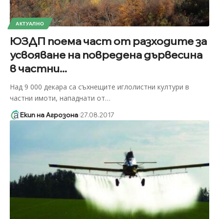
АКТУАЛНО
ЮЗДП поема част от разходите за
усвояване на повредена дървесина
в частни...
Над 9 000 декара са съхнещите иглолистни култури в
частни имоти, нападнати от
…
Екип на Агрозона
27.08.2017