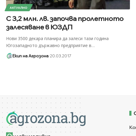
АКТУАЛНО
С 3,2 млн. лв. започва пролетното
залесяване в ЮЗДП
Нови 3500 декара планира да залеси тази година
Югозападното държавно предприятие в
…
Екип на Агрозона
20.03.2017
Ко