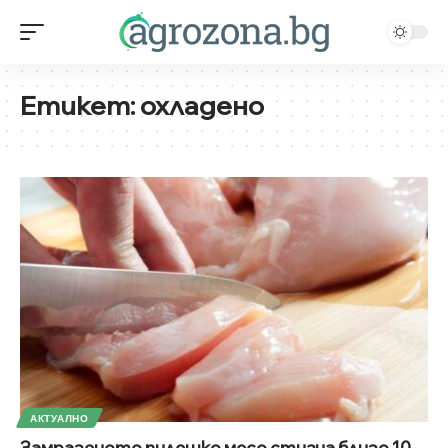
Етикет:
охладено
АКТУАЛНО
Замразеното пилешко месо стигна близо 10