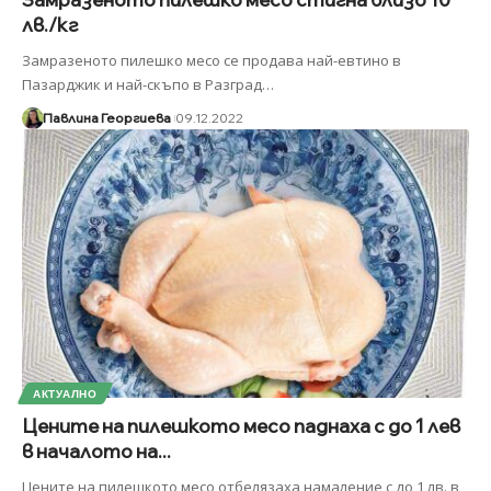
лв./кг
Замразеното пилешко месо се продава най-евтино в
Пазарджик и най-скъпо в Разград
…
Павлина Георгиева
09.12.2022
АКТУАЛНО
Цените на пилешкото месо паднаха с до 1 лев
в началото на...
Цените на пилешкото месо отбелязаха намаление с до 1 лв. в