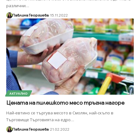
различни
…
Павлина Георгиева
15.11.2022
АКТУАЛНО
Цената на пилешкото месо тръгна нагоре
Най-евтино се търгува месото в Смолян, най-скъпо в
Търговище Търговията на едро
…
Павлина Георгиева
21.02.2022