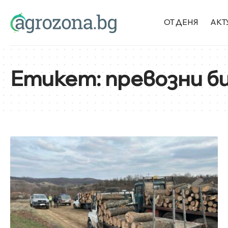
ОТ ДЕНЯ
АКТ
Етикет:
превозни б