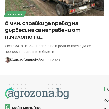
АКТУАЛНО
6 млн. справки за превоз на
дървесина са направени от
началото на...
Системата на ИАГ позволява в реално време да се
проверят превозните билети
…
Юлиана Стоичкова
30.11.2023
Ко
О
нлайн медийна