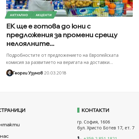
АКТУАЛНО
АКЦЕНТИ
ЕК ще е готова до юни с
предложения за промени срещу
нелоялните...
Подробностите от предложението на Европейската
комисия за развитието на веригата на доставки
…
Георги Узунов
20.03.2018
СТРАНИЦИ
КОНТАКТИ
гр. София, 1606
нтакти
бул. Христо Ботев 17, ет. 7
 нас
+359 2 851 1821