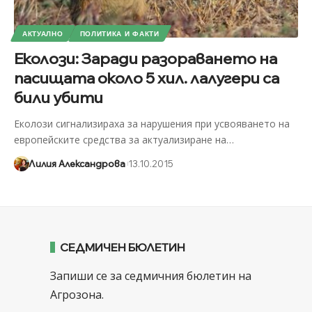
АКТУАЛНО
ПОЛИТИКА И ФАКТИ
Еколози: Заради разораването на
пасищата около 5 хил. лалугери са
били убити
Еколози сигнализираха за нарушения при усвояването на
европейските средства за актуализиране на
…
Лилия Александрова
13.10.2015
СЕДМИЧЕН БЮЛЕТИН
Запиши се за седмичния бюлетин на
Агрозона.