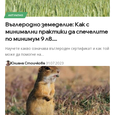
АКТУАЛНО
Въглеродно земеделие: Как с
минимални практики да спечелите
по минимум 9 лв....
Научете какво означава въглероден сертификат и как той
може да помогне на
…
Юлиана Стоичкова
31.07.2023