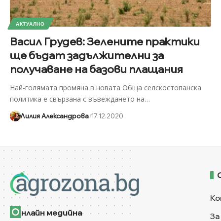
АКТУАЛНО
Васил Грудев: Зелените практики
ще бъдат задължителни за
получаване на базови плащания
Най-голямата промяна в новата Обща селскостопанска
политика е свързана с въвеждането на
…
Лилия Александрова
17.12.2020
Ко
О
нлайн медийна
За