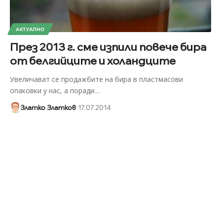
АКТУАЛНО
През 2013 г. сме изпили повече бира
от белгийците и холандците
Увеличават се продажбите на бира в пластмасови
опаковки у нас, а поради
…
Златко Златков
17.07.2014