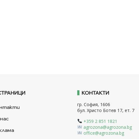
СТРАНИЦИ
КОНТАКТИ
гр. София, 1606
нтакти
бул. Христо Ботев 17, ет. 7
 нас
+359 2 851 1821
agrozona@agrozona.bg
клама
office@agrozona.bg