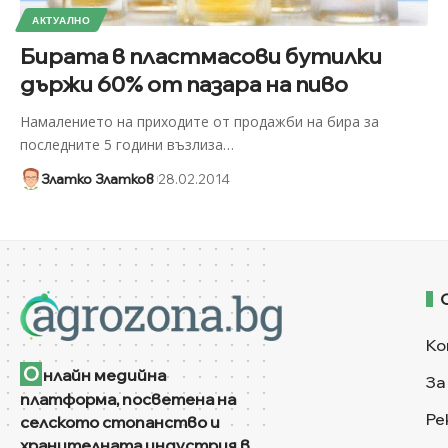
АКТУАЛНО
Бирата в пластмасови бутилки
държи 60% от пазара на пиво
Намалението на приходите от продажби на бира за
последните 5 години възлиза
…
Златко Златков
28.02.2014
Ко
О
нлайн медийна
За
платформа, посветена на
Ре
селското стопанство и
хранителната индустрия в