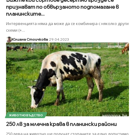
признават по обвързаното подпомагане в
планинските...
Интервенцията няма да може да се комбинира с няколко други
схеми (+
…
Юлиана Стоичкова
29.04.2023
ЖИВОТНОВЪДСТВО
250 лв за млечна крава в планински райони
250 лева на животно ще получат стопаните за едно допустимо