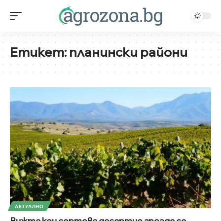
Етикет:
планински райони
АКТУАЛНО
Вижте кои сортове десертно грозде се