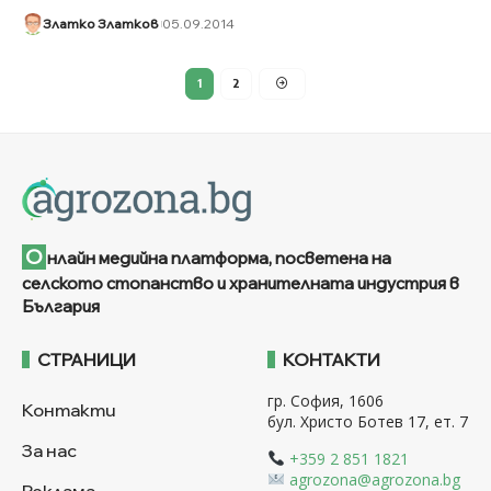
Златко Златков
05.09.2014
1
2
О
нлайн медийна платформа, посветена на
селското стопанство и хранителната индустрия в
България
СТРАНИЦИ
КОНТАКТИ
гр. София, 1606
Контакти
бул. Христо Ботев 17, ет. 7
За нас
+359 2 851 1821
agrozona@agrozona.bg
Реклама