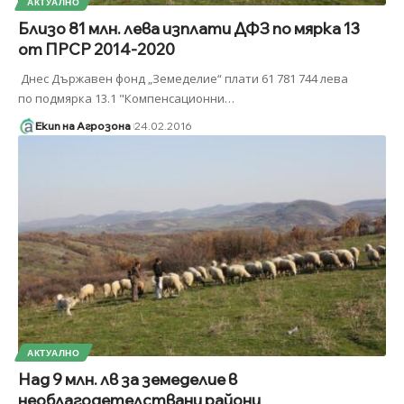
АКТУАЛНО
Близо 81 млн. лева изплати ДФЗ по мярка 13
от ПРСР 2014-2020
Днес Държавен фонд „Земеделие“ плати 61 781 744 лева
по подмярка 13.1 "Компенсационни
…
Екип на Агрозона
24.02.2016
АКТУАЛНО
Над 9 млн. лв за земеделие в
необлагодетелствани райони