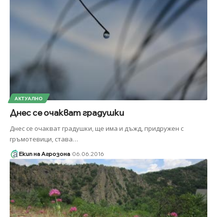
АКТУАЛНО
Днес се очакват градушки
Днес се очакват градушки, ще има и дъжд, придружен с
гръмотевици, става
…
Екип на Агрозона
06.06.2016