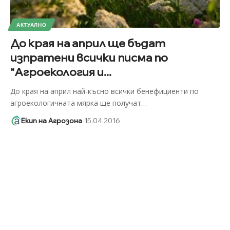
АКТУАЛНО
До края на април ще бъдат
изпратени всички писма по
“Агроекология и...
До края на април най-късно всички бенефициенти по
агроекологичната мярка ще получат
…
Екип на Агрозона
15.04.2016