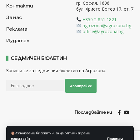
гр. София, 1606
Контакти
бул. Христо Ботев 17, ет. 7
За нас
+359 2 851 1821
agrozona@agrozona.bg
Реклама
office@agrozona.bg
Издател
СЕДМИЧЕН БЮЛЕТИН
Запиши се за седмичния бюлетин на Агрозона.
Абонирай се
Последвайте ни
Общи условия
Политика за използване на “Бисквитки”
Използваме бисквитки, за да оптимизираме
Политика за защита на личните данни
нашия сайт.
Приемам