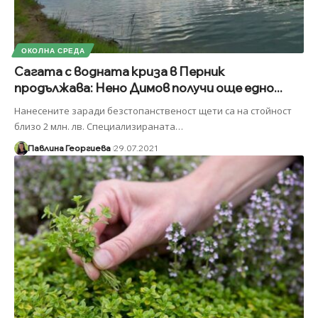
ОКОЛНА СРЕДА
Сагата с водната криза в Перник
продължава: Нено Димов получи още едно...
Нанесените заради безстопанственост щети са на стойност
близо 2 млн. лв. Специализираната
…
Павлина Георгиева
29.07.2021