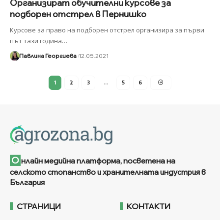
Организират обучителни курсове за
подборен отстрел в Пернишко
Курсове за право на по­дборен отстрел организира за първи
път тази година
…
Павлина Георгиева
12.05.2021
1
2
3
…
5
6
О
нлайн медийна платформа, посветена на
селското стопанство и хранителната индустрия в
България
СТРАНИЦИ
КОНТАКТИ