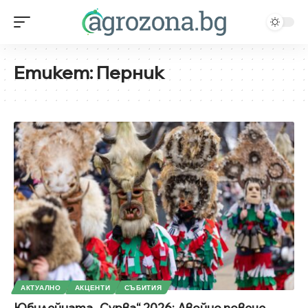
Етикет:
Перник
АКТУАЛНО
АКЦЕНТИ
СЪБИТИЯ
Юбилейната „Сурва“ 2026: Двойно повече