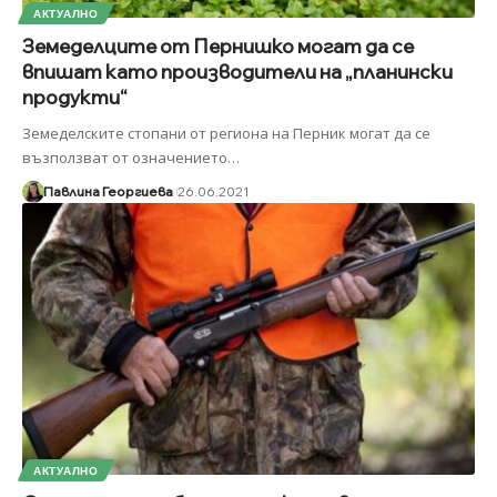
АКТУАЛНО
Земеделците от Пернишко могат да се
впишат като производители на „планински
продукти“
Земеделските стопани от региона на Перник могат да се
възползват от означението
…
Павлина Георгиева
26.06.2021
АКТУАЛНО