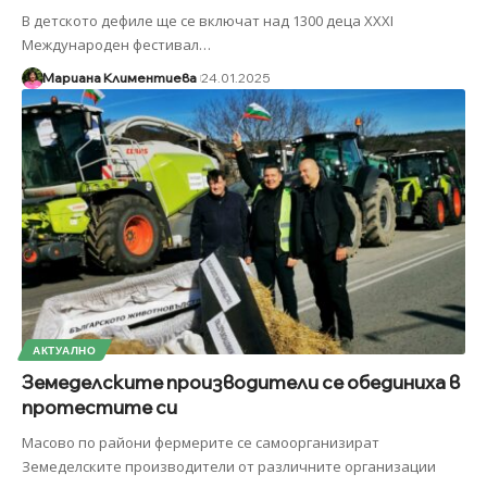
В детското дефиле ще се включат над 1300 деца XXXI
Международен фестивал
…
Мариана Климентиева
24.01.2025
АКТУАЛНО
Земеделските производители се обединиха в
протестите си
Масово по райони фермерите се самоорганизират
Земеделските производители от различните организации